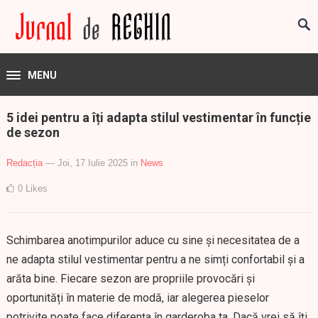
MENU
5 idei pentru a îți adapta stilul vestimentar în funcție
de sezon
Redacția
— Joi, 17 Iulie 2025
in
News
0
Likes
Schimbarea anotimpurilor aduce cu sine și necesitatea de a
ne adapta stilul vestimentar pentru a ne simți confortabil și a
arăta bine. Fiecare sezon are propriile provocări și
oportunități în materie de modă, iar alegerea pieselor
potrivite poate face diferența în garderoba ta. Dacă vrei să îți