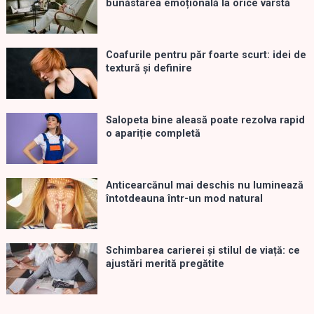
bunăstarea emoțională la orice vârstă
Coafurile pentru păr foarte scurt: idei de
textură și definire
Salopeta bine aleasă poate rezolva rapid
o apariție completă
Anticearcănul mai deschis nu luminează
întotdeauna într-un mod natural
Schimbarea carierei și stilul de viață: ce
ajustări merită pregătite