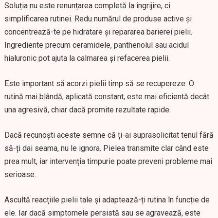
Soluția nu este renunțarea completă la îngrijire, ci
simplificarea rutinei. Redu numărul de produse active și
concentrează-te pe hidratare și repararea barierei pielii.
Ingrediente precum ceramidele, panthenolul sau acidul
hialuronic pot ajuta la calmarea și refacerea pielii.
Este important să acorzi pielii timp să se recupereze. O
rutină mai blândă, aplicată constant, este mai eficientă decât
una agresivă, chiar dacă promite rezultate rapide.
Dacă recunoști aceste semne că ți-ai suprasolicitat tenul fără
să-ți dai seama, nu le ignora. Pielea transmite clar când este
prea mult, iar intervenția timpurie poate preveni probleme mai
serioase.
Ascultă reacțiile pielii tale și adaptează-ți rutina în funcție de
ele. Iar dacă simptomele persistă sau se agravează, este