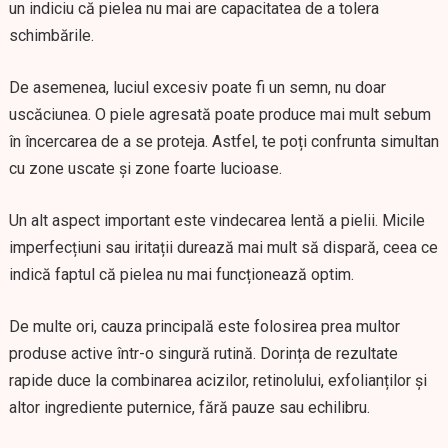
un indiciu că pielea nu mai are capacitatea de a tolera
schimbările.
De asemenea, luciul excesiv poate fi un semn, nu doar
uscăciunea. O piele agresată poate produce mai mult sebum
în încercarea de a se proteja. Astfel, te poți confrunta simultan
cu zone uscate și zone foarte lucioase.
Un alt aspect important este vindecarea lentă a pielii. Micile
imperfecțiuni sau iritații durează mai mult să dispară, ceea ce
indică faptul că pielea nu mai funcționează optim.
De multe ori, cauza principală este folosirea prea multor
produse active într-o singură rutină. Dorința de rezultate
rapide duce la combinarea acizilor, retinolului, exfolianților și
altor ingrediente puternice, fără pauze sau echilibru.