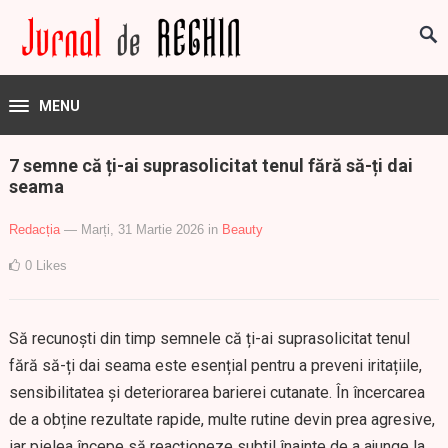
MENU
7 semne că ți-ai suprasolicitat tenul fără să-ți dai
seama
Redacția
— Marți, 31 Martie 2026
in
Beauty
0
Likes
Să recunoști din timp semnele că ți-ai suprasolicitat tenul
fără să-ți dai seama este esențial pentru a preveni iritațiile,
sensibilitatea și deteriorarea barierei cutanate. În încercarea
de a obține rezultate rapide, multe rutine devin prea agresive,
iar pielea începe să reacționeze subtil înainte de a ajunge la