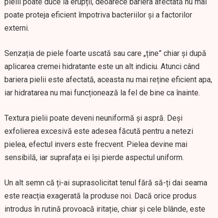
pielii poate duce la erupții, deoarece bariera afectată nu mai
poate proteja eficient împotriva bacteriilor și a factorilor
externi.
Senzația de piele foarte uscată sau care „ține” chiar și după
aplicarea cremei hidratante este un alt indiciu. Atunci când
bariera pielii este afectată, aceasta nu mai reține eficient apa,
iar hidratarea nu mai funcționează la fel de bine ca înainte.
Textura pielii poate deveni neuniformă și aspră. Deși
exfolierea excesivă este adesea făcută pentru a netezi
pielea, efectul invers este frecvent. Pielea devine mai
sensibilă, iar suprafața ei își pierde aspectul uniform.
Un alt semn că ți-ai suprasolicitat tenul fără să-ți dai seama
este reacția exagerată la produse noi. Dacă orice produs
introdus în rutină provoacă iritație, chiar și cele blânde, este