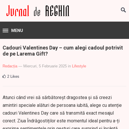
MENU
Cadouri Valentines Day – cum alegi cadoul potrivit
de pe Larema Gift?
Redacția
— Miercuri, 5 Februarie 2025
in
Lifestyle
2
Likes
Atunci când vrei să sărbătoreșt dragostea și să creezi
amintiri speciale alături de persoana iubită, alege cu atenție
cadouri Valentines Day care să transmită exact mesajul
corect. Ziua Îndrăgostiților este momentul ideal pentru a-ți
exprima sentimentele prin gesturi care surprind și încântă.