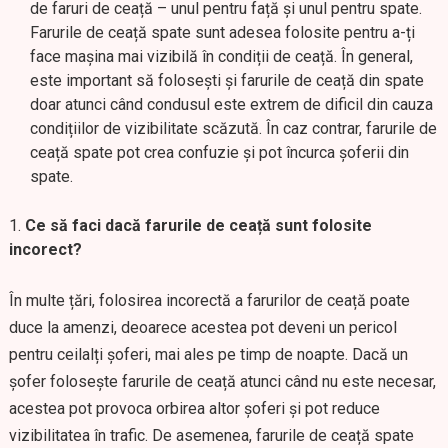
de faruri de ceață – unul pentru față și unul pentru spate.
Farurile de ceață spate sunt adesea folosite pentru a-ți
face mașina mai vizibilă în condiții de ceață. În general,
este important să folosești și farurile de ceață din spate
doar atunci când condusul este extrem de dificil din cauza
condițiilor de vizibilitate scăzută. În caz contrar, farurile de
ceață spate pot crea confuzie și pot încurca șoferii din
spate.
Ce să faci dacă farurile de ceață sunt folosite
incorect?
În multe țări, folosirea incorectă a farurilor de ceață poate
duce la amenzi, deoarece acestea pot deveni un pericol
pentru ceilalți șoferi, mai ales pe timp de noapte. Dacă un
șofer folosește farurile de ceață atunci când nu este necesar,
acestea pot provoca orbirea altor șoferi și pot reduce
vizibilitatea în trafic. De asemenea, farurile de ceață spate