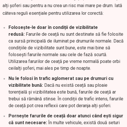
alți șoferi sau pentru a nu crea un risc mai mare pe drum. Iată
câteva reguli esențiale pentru utilizarea lor corectă:
Folosește-le doar în condiții de vizibilitate
redusă:
Farurile de ceață nu sunt destinate să fie folosite
ca sursă principală de iluminat pe drumurile normale. Dacă
condițiile de vizibilitate sunt bune, este mai bine să
folosești farurile normale sau cele de fază scurtă.
Utilizarea farurilor de ceață pe vreme normală poate orbi
ceilalți șoferi, mai ales pe timp de noapte.
Nu le folosi în trafic aglomerat sau pe drumuri cu
vizibilitate bună:
Dacă nu există ceață sau ploaie
torențială și vizibilitatea este bună, farurile de ceață ar
trebui să rămână stinse. În condiții de trafic intens, farurile
de ceață pot crea reflexii care pot deranja alți șoferi.
Pornește farurile de ceață doar atunci când ești sigur
că sunt necesare:
În multe vehicule, există două seturi