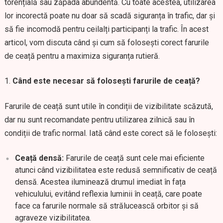
torențială sau zăpada abundentă. Cu toate acestea, utilizarea
lor incorectă poate nu doar să scadă siguranța în trafic, dar și
să fie incomodă pentru ceilalți participanți la trafic. În acest
articol, vom discuta când și cum să folosești corect farurile
de ceață pentru a maximiza siguranța rutieră.
Când este necesar să folosești farurile de ceață?
Farurile de ceață sunt utile în condiții de vizibilitate scăzută,
dar nu sunt recomandate pentru utilizarea zilnică sau în
condiții de trafic normal. Iată când este corect să le folosești:
Ceață densă:
Farurile de ceață sunt cele mai eficiente
atunci când vizibilitatea este redusă semnificativ de ceață
densă. Acestea iluminează drumul imediat în fața
vehiculului, evitând reflexia luminii în ceață, care poate
face ca farurile normale să strălucească orbitor și să
agraveze vizibilitatea.