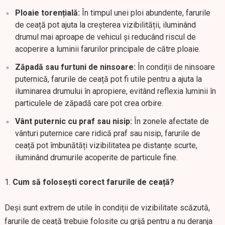
Ploaie torențială:
În timpul unei ploi abundente, farurile
de ceață pot ajuta la creșterea vizibilității, iluminând
drumul mai aproape de vehicul și reducând riscul de
acoperire a luminii farurilor principale de către ploaie.
Zăpadă sau furtuni de ninsoare:
În condiții de ninsoare
puternică, farurile de ceață pot fi utile pentru a ajuta la
iluminarea drumului în apropiere, evitând reflexia luminii în
particulele de zăpadă care pot crea orbire.
Vânt puternic cu praf sau nisip:
În zonele afectate de
vânturi puternice care ridică praf sau nisip, farurile de
ceață pot îmbunătăți vizibilitatea pe distanțe scurte,
iluminând drumurile acoperite de particule fine.
Cum să folosești corect farurile de ceață?
Deși sunt extrem de utile în condiții de vizibilitate scăzută,
farurile de ceață trebuie folosite cu grijă pentru a nu deranja