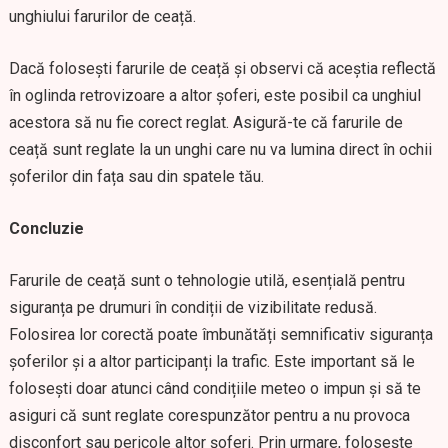
unghiului farurilor de ceață.
Dacă folosești farurile de ceață și observi că aceștia reflectă
în oglinda retrovizoare a altor șoferi, este posibil ca unghiul
acestora să nu fie corect reglat. Asigură-te că farurile de
ceață sunt reglate la un unghi care nu va lumina direct în ochii
șoferilor din fața sau din spatele tău.
Concluzie
Farurile de ceață sunt o tehnologie utilă, esențială pentru
siguranța pe drumuri în condiții de vizibilitate redusă.
Folosirea lor corectă poate îmbunătăți semnificativ siguranța
șoferilor și a altor participanți la trafic. Este important să le
folosești doar atunci când condițiile meteo o impun și să te
asiguri că sunt reglate corespunzător pentru a nu provoca
disconfort sau pericole altor șoferi. Prin urmare, folosește