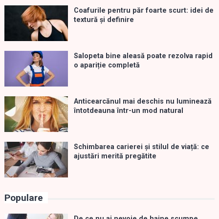
Coafurile pentru păr foarte scurt: idei de
textură și definire
Salopeta bine aleasă poate rezolva rapid
o apariție completă
Anticearcănul mai deschis nu luminează
întotdeauna într-un mod natural
Schimbarea carierei și stilul de viață: ce
ajustări merită pregătite
Populare
De ce nu ai nevoie de haine scumpe