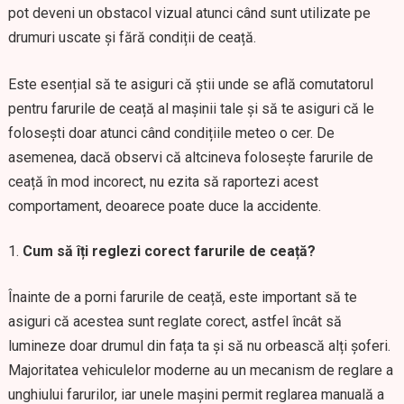
pot deveni un obstacol vizual atunci când sunt utilizate pe
drumuri uscate și fără condiții de ceață.
Este esențial să te asiguri că știi unde se află comutatorul
pentru farurile de ceață al mașinii tale și să te asiguri că le
folosești doar atunci când condițiile meteo o cer. De
asemenea, dacă observi că altcineva folosește farurile de
ceață în mod incorect, nu ezita să raportezi acest
comportament, deoarece poate duce la accidente.
Cum să îți reglezi corect farurile de ceață?
Înainte de a porni farurile de ceață, este important să te
asiguri că acestea sunt reglate corect, astfel încât să
lumineze doar drumul din fața ta și să nu orbească alți șoferi.
Majoritatea vehiculelor moderne au un mecanism de reglare a
unghiului farurilor, iar unele mașini permit reglarea manuală a