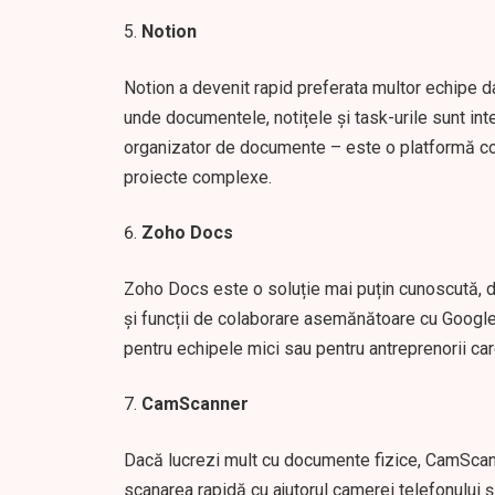
Notion
Notion a devenit rapid preferata multor echipe dato
unde documentele, notițele și task-urile sunt int
organizator de documente – este o platformă co
proiecte complexe.
Zoho Docs
Zoho Docs este o soluție mai puțin cunoscută, d
și funcții de colaborare asemănătoare cu Google
pentru echipele mici sau pentru antreprenorii ca
CamScanner
Dacă lucrezi mult cu documente fizice, CamScanne
scanarea rapidă cu ajutorul camerei telefonului și 