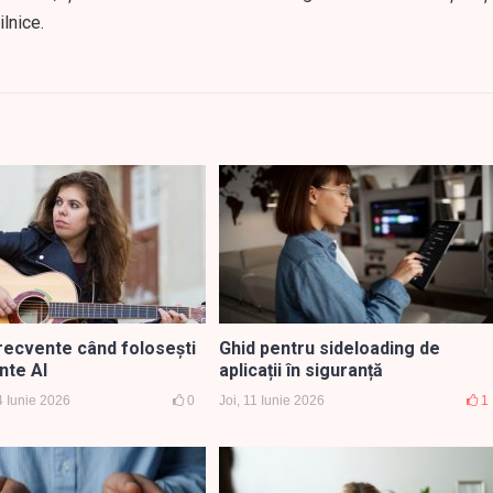
ilnice.
frecvente când folosești
Ghid pentru sideloading de
nte AI
aplicații în siguranță
4 Iunie 2026
0
Joi, 11 Iunie 2026
1