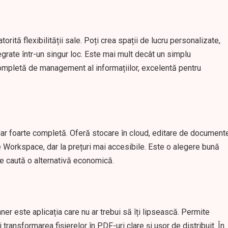
rită flexibilității sale. Poți crea spații de lucru personalizate,
egrate într-un singur loc. Este mai mult decât un simplu
mpletă de management al informațiilor, excelentă pentru
ar foarte completă. Oferă stocare în cloud, editare de document
 Workspace, dar la prețuri mai accesibile. Este o alegere bună
re caută o alternativă economică.
r este aplicația care nu ar trebui să îți lipsească. Permite
transformarea fișierelor în PDF-uri clare și ușor de distribuit. În