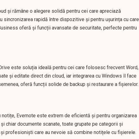
cloud și rămâne o alegere solidă pentru cei care apreciază
u sincronizarea rapidă între dispozitive și pentru ușurința cu care
 Business oferă și funcții avansate de securitate, perfecte pentru
rive este soluția ideală pentru cei care folosesc frecvent Word,
e și editate direct din cloud, iar integrarea cu Windows îl face
emenea, oferă funcții solide de backup și restaurare a fișierelor.
 notițe, Evernote este extrem de eficientă și pentru organizarea
i și chiar documente scanate, toate grupate pe categorii și
 și profesioniști care au nevoie să combine notițele cu fișierele.