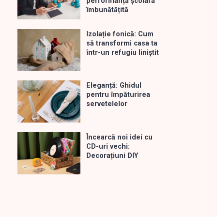
performanță școlară
îmbunătățită
Izolație fonică: Cum
să transformi casa ta
într-un refugiu liniștit
Eleganță: Ghidul
pentru împăturirea
servetelelor
Încearcă noi idei cu
CD-uri vechi:
Decorațiuni DIY