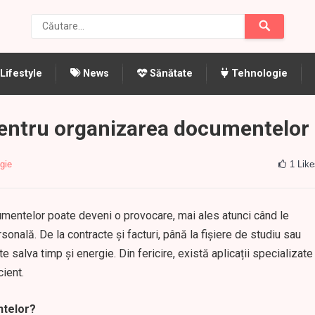
Lifestyle
News
Sănătate
Tehnologie
 pentru organizarea documentelor
gie
1
Like
cumentelor poate deveni o provocare, mai ales atunci când le
sonală. De la contracte și facturi, până la fișiere de studiu sau
te salva timp și energie. Din fericire, există aplicații specializate
ient.
ntelor?