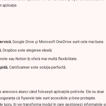
n aplicație.
ervicii
, Google Drive și Microsoft OneDrive sunt cele mai bune.
i
, Dropbox este alegerea ideală.
rnote sau Notion îți oferă mai multă flexibilitate.
apidă
, CamScanner este soluția perfectă.
nevoios atunci când folosești aplicațiile potrivite. Ele nu doar
siguranța că fișierele tale sunt accesibile și bine protejate.
de lucru, îți vei transforma modul în care gestionezi informațiile ș