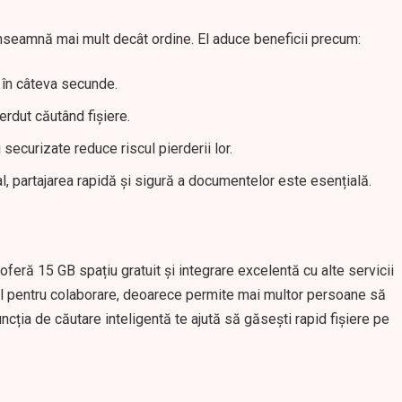
nseamnă mai mult decât ordine. El aduce beneficii precum:
 în câteva secunde.
erdut căutând fișiere.
ecurizate reduce riscul pierderii lor.
l, partajarea rapidă și sigură a documentelor este esențială.
feră 15 GB spațiu gratuit și integrare excelentă cu alte servicii
l pentru colaborare, deoarece permite mai multor persoane să
ncția de căutare inteligentă te ajută să găsești rapid fișiere pe