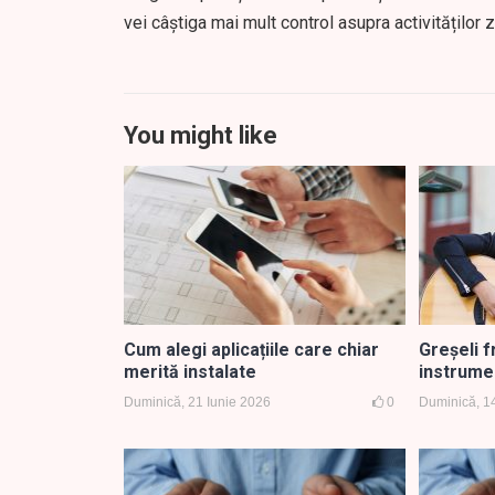
vei câștiga mai mult control asupra activităților z
You might like
Cum alegi aplicațiile care chiar
Greșeli 
merită instalate
instrume
Duminică, 21 Iunie 2026
0
Duminică, 1