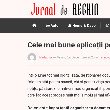
Auto
Home & Deco
Cele mai bune aplicații
Redacția
— Vineri, 19 Decembrie 2025
in
Tehnolo
Într-o lume tot mai digitalizată, gestionarea do
folosim atât pentru muncă, cât și pentru viața per
notițe, păstrarea lor într-un mod organizat îți poa
care fac acest proces mult mai simplu și mai efic
De ce este importantă organizarea docume