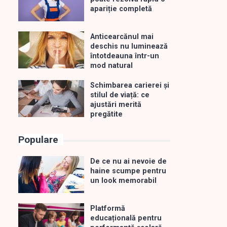
apariție completă
Anticearcănul mai
deschis nu luminează
întotdeauna într-un
mod natural
Schimbarea carierei și
stilul de viață: ce
ajustări merită
pregătite
Populare
De ce nu ai nevoie de
haine scumpe pentru
un look memorabil
Platformă
educațională pentru