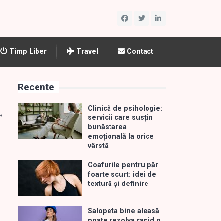
Timp Liber
Travel
Contact
Recente
Clinică de psihologie:
s
servicii care susțin
bunăstarea
emoțională la orice
vârstă
Coafurile pentru păr
foarte scurt: idei de
textură și definire
Salopeta bine aleasă
poate rezolva rapid o