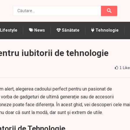
Lifestyle
News
Sănătate
Tehnologie
ntru iubitorii de tehnologie
1
Like
itm alert, alegerea cadoului perfect pentru un pasionat de
 vorba de gadgeturi de ultimă generație sau de accesorii
oneze poate face diferența. În acest ghid, vei descoperi cele ma
nu doar că sunt la modă, dar sunt și extrem de utile.
torii de Tehnologie