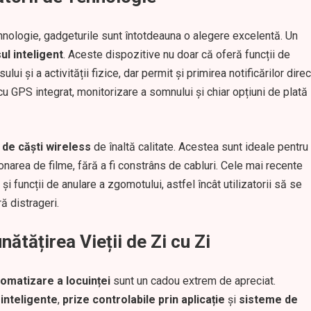
ehnologie, gadgeturile sunt întotdeauna o alegere excelentă. Un
ul inteligent
. Aceste dispozitive nu doar că oferă funcții de
ui și a activității fizice, dar permit și primirea notificărilor direc
u GPS integrat, monitorizare a somnului și chiar opțiuni de plată
de căști wireless
de înaltă calitate. Acestea sunt ideale pentru
onarea de filme, fără a fi constrâns de cabluri. Cele mai recente
i funcții de anulare a zgomotului, astfel încât utilizatorii să se
ă distrageri.
ătățirea Vieții de Zi cu Zi
omatizare a locuinței
sunt un cadou extrem de apreciat.
inteligente
,
prize controlabile prin aplicație
și
sisteme de