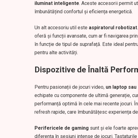
iluminat inteligente
. Aceste accesorii permit ut
îmbunătățind confortul și eficiența energetică.
Un alt accesoriu util este
aspiratorul robotizat
oferă și funcții avansate, cum ar fi navigarea pri
în funcție de tipul de suprafață. Este ideal pentr
pentru alte activități.
Dispozitive de Înaltă Perfo
Pentru pasionații de jocuri video,
un laptop sau
echipate cu componente de ultimă generație, cum 
performanță optimă în cele mai recente jocuri. În
refresh rapide, care îmbunătățesc experiența de 
Perifericele de gaming
sunt și ele foarte apre
diferența în sesiuni intense de jocuri. Tastaturi