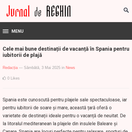
MENU
Cele mai bune destinații de vacanță în Spania pentru
iubitorii de plajă
Redacția
— Sâmbătă, 3 Mai 2025
in
News
0
Likes
Spania este cunoscută pentru plajele sale spectaculoase, iar
pentru iubitorii de soare și mare, această țară oferă o
varietate de destinații ideale pentru o vacanță de neuitat. De
la litoralul mediteranean la plajele din insulele Baleare și
Canare, Spania are locuri perfecte pentru relaxare, sporturi de