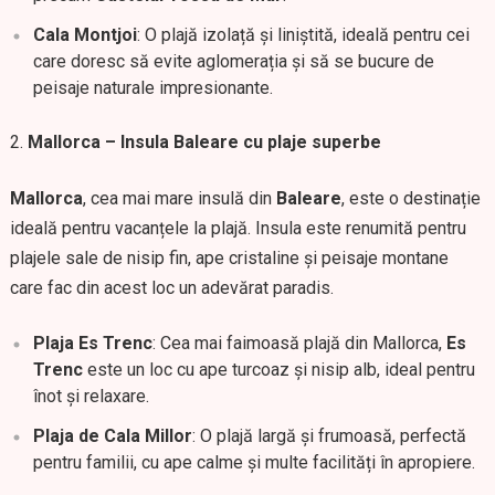
Cala Montjoi
: O plajă izolață și liniștită, ideală pentru cei
care doresc să evite aglomerația și să se bucure de
peisaje naturale impresionante.
Mallorca – Insula Baleare cu plaje superbe
Mallorca
, cea mai mare insulă din
Baleare
, este o destinație
ideală pentru vacanțele la plajă. Insula este renumită pentru
plajele sale de nisip fin, ape cristaline și peisaje montane
care fac din acest loc un adevărat paradis.
Plaja Es Trenc
: Cea mai faimoasă plajă din Mallorca,
Es
Trenc
este un loc cu ape turcoaz și nisip alb, ideal pentru
înot și relaxare.
Plaja de Cala Millor
: O plajă largă și frumoasă, perfectă
pentru familii, cu ape calme și multe facilități în apropiere.