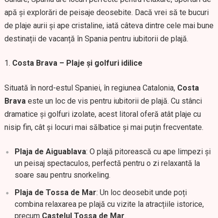
apă și explorări de peisaje deosebite. Dacă vrei să te bucuri
de plaje aurii și ape cristaline, iată câteva dintre cele mai bune
destinații de vacanță în Spania pentru iubitorii de plajă.
Costa Brava – Plaje și golfuri idilice
Situată în nord-estul Spaniei, în regiunea Catalonia,
Costa
Brava
este un loc de vis pentru iubitorii de plajă. Cu stânci
dramatice și golfuri izolate, acest litoral oferă atât plaje cu
nisip fin, cât și locuri mai sălbatice și mai puțin frecventate.
Plaja de Aiguablava
: O plajă pitorească cu ape limpezi și
un peisaj spectaculos, perfectă pentru o zi relaxantă la
soare sau pentru snorkeling.
Plaja de Tossa de Mar
: Un loc deosebit unde poți
combina relaxarea pe plajă cu vizite la atracțiile istorice,
precum
Castelul Tossa de Mar
.