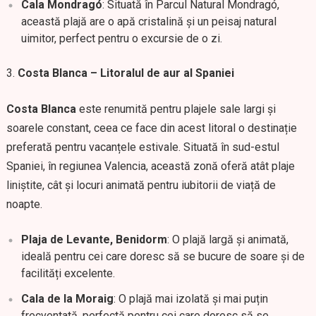
Cala Mondragó
: Situată în Parcul Natural Mondragó,
această plajă are o apă cristalină și un peisaj natural
uimitor, perfect pentru o excursie de o zi.
Costa Blanca – Litoralul de aur al Spaniei
Costa Blanca
este renumită pentru plajele sale largi și
soarele constant, ceea ce face din acest litoral o destinație
preferată pentru vacanțele estivale. Situată în sud-estul
Spaniei, în regiunea Valencia, această zonă oferă atât plaje
liniștite, cât și locuri animată pentru iubitorii de viață de
noapte.
Plaja de Levante, Benidorm
: O plajă largă și animată,
ideală pentru cei care doresc să se bucure de soare și de
facilități excelente.
Cala de la Moraig
: O plajă mai izolată și mai puțin
frecventată, perfectă pentru cei care doresc să se