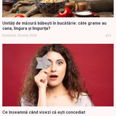
Unități de măsură băbești în bucătărie: câte grame au
cana, lingura și lingurița?
Duminică, 28 Iunie 2026
0
Ce înseamnă când visezi că ești concediat