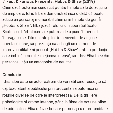
Fast & Furious Presents: Hobbs & Shaw (2019)
Chiar dacă este mai cunoscut pentru filmele sale de acțiune
de amploare, Idris Elba a demonstrat încă o dată că poate
aduce un personaj memorabil chiar și în filmele de gen. În
„Hobbs & Shaw”, Elba joacă rolul unui super răufăcător,
Brixton, un bărbat care are puterea de a pune în pericol
întreaga lume. Filmul este plin de secvențe de acțiune
spectaculoase, iar prezența sa adaugă un element de
imprevizibilitate și pericol. „Hobbs & Shaw” este o producție
care îmbină umorul cu acțiunea intensă, iar Idris Elba face din
personajul său un antagonist de neuitat.
Concluzie
Idris Elba este un actor extrem de versatil care reușește să
capteze atenția publicului prin prezența sa puternică și
rolurile diverse pe care le interpretează. De la thrillere
psihologice și drame intense, până la filme de acțiune pline
de adrenalina, Elba reînvie fiecare personaj cu o profunditate