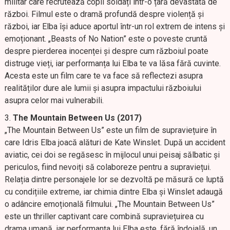
militar care recrutează copii soldați într-o țară devastată de
război. Filmul este o dramă profundă despre violență și
război, iar Elba își aduce aportul într-un rol extrem de intens și
emoționant. „Beasts of No Nation” este o poveste cruntă
despre pierderea inocenței și despre cum războiul poate
distruge vieți, iar performanța lui Elba te va lăsa fără cuvinte.
Acesta este un film care te va face să reflectezi asupra
realităților dure ale lumii și asupra impactului războiului
asupra celor mai vulnerabili.
The Mountain Between Us (2017)
„The Mountain Between Us” este un film de supraviețuire în
care Idris Elba joacă alături de Kate Winslet. După un accident
aviatic, cei doi se regăsesc în mijlocul unui peisaj sălbatic și
periculos, fiind nevoiți să colaboreze pentru a supraviețui.
Relația dintre personajele lor se dezvoltă pe măsură ce luptă
cu condițiile extreme, iar chimia dintre Elba și Winslet adaugă
o adâncire emoțională filmului. „The Mountain Between Us”
este un thriller captivant care combină supraviețuirea cu
drama umană, iar performanța lui Elba este, fără îndoială, un