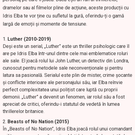
dramelor sau al filmelor pline de acțiune, aceste producții cu
Idris Elba te vor ține cu sufletul la gură, oferindu-ți o gamă
largă de emoții și momente de tensiune.
Luther (2010-2019)
Deși este un serial, „Luther” este un thriller psihologic care îl
are pe Idris Elba într-unul dintre cele mai emblematice roluri
ale sale. El joacă rolul lui John Luther, un detectiv din Londra,
cunoscut pentru metodele sale neconvenționale și pentru
latura sa pasională. Serialul este plin de mister, crime șocante
și conflicte interioare ale personajului său, iar Elba reînvie
perfect complexitatea unui polițist care luptă cu proprii
demonii. „Luther” a devenit un fenomen, iar rolul său a fost
apreciat de critici, oferindu-i statutul de vedetă în lumea
thrillerelor britanice.
Beasts of No Nation (2015)
În „Beasts of No Nation”, Idris Elba joacă rolul unui comandant