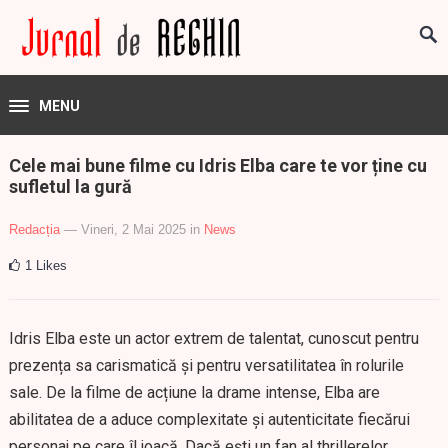
MENU
Cele mai bune filme cu Idris Elba care te vor ține cu
sufletul la gură
Redacția
— Vineri, 2 Mai 2025
in
News
1
Likes
Idris Elba este un actor extrem de talentat, cunoscut pentru
prezența sa carismatică și pentru versatilitatea în rolurile
sale. De la filme de acțiune la drame intense, Elba are
abilitatea de a aduce complexitate și autenticitate fiecărui
personaj pe care îl joacă. Dacă ești un fan al thrillerelor,