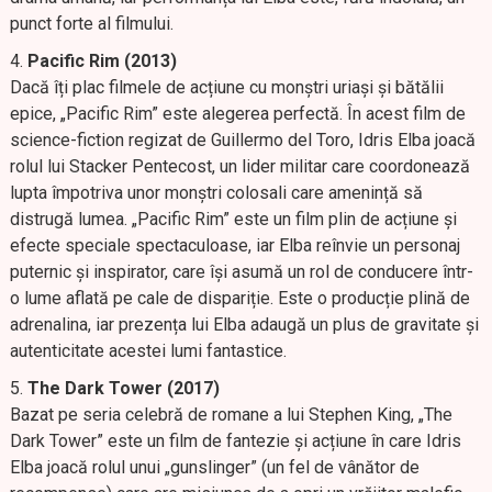
punct forte al filmului.
Pacific Rim (2013)
Dacă îți plac filmele de acțiune cu monștri uriași și bătălii
epice, „Pacific Rim” este alegerea perfectă. În acest film de
science-fiction regizat de Guillermo del Toro, Idris Elba joacă
rolul lui Stacker Pentecost, un lider militar care coordonează
lupta împotriva unor monștri colosali care amenință să
distrugă lumea. „Pacific Rim” este un film plin de acțiune și
efecte speciale spectaculoase, iar Elba reînvie un personaj
puternic și inspirator, care își asumă un rol de conducere într-
o lume aflată pe cale de dispariție. Este o producție plină de
adrenalina, iar prezența lui Elba adaugă un plus de gravitate și
autenticitate acestei lumi fantastice.
The Dark Tower (2017)
Bazat pe seria celebră de romane a lui Stephen King, „The
Dark Tower” este un film de fantezie și acțiune în care Idris
Elba joacă rolul unui „gunslinger” (un fel de vânător de