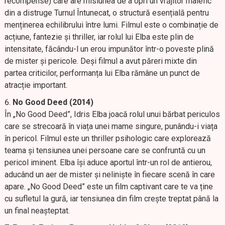
recompense) care are misiunea de a opri un vrăjitor malefic
din a distruge Turnul Întunecat, o structură esențială pentru
menținerea echilibrului între lumi. Filmul este o combinație de
acțiune, fantezie și thriller, iar rolul lui Elba este plin de
intensitate, făcându-l un erou impunător într-o poveste plină
de mister și pericole. Deși filmul a avut păreri mixte din
partea criticilor, performanța lui Elba rămâne un punct de
atracție important.
No Good Deed (2014)
În „No Good Deed”, Idris Elba joacă rolul unui bărbat periculos
care se strecoară în viața unei mame singure, punându-i viața
în pericol. Filmul este un thriller psihologic care explorează
teama și tensiunea unei persoane care se confruntă cu un
pericol iminent. Elba își aduce aportul într-un rol de antierou,
aducând un aer de mister și neliniște în fiecare scenă în care
apare. „No Good Deed” este un film captivant care te va ține
cu sufletul la gură, iar tensiunea din film crește treptat până la
un final neașteptat.