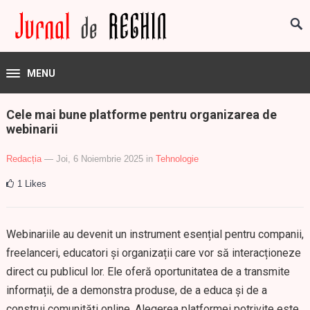
MENU
Cele mai bune platforme pentru organizarea de
webinarii
Redacția
— Joi, 6 Noiembrie 2025
in
Tehnologie
1
Likes
Webinariile au devenit un instrument esențial pentru companii,
freelanceri, educatori și organizații care vor să interacționeze
direct cu publicul lor. Ele oferă oportunitatea de a transmite
informații, de a demonstra produse, de a educa și de a
construi comunități online. Alegerea platformei potrivite este