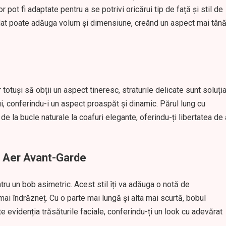
 pot fi adaptate pentru a se potrivi oricărui tip de față și stil de
dulat poate adăuga volum și dimensiune, creând un aspect mai tână
 totuși să obții un aspect tineresc, straturile delicate sunt soluți
i, conferindu-i un aspect proaspăt și dinamic. Părul lung cu
 de la bucle naturale la coafuri elegante, oferindu-ți libertatea de 
n Aer Avant-Garde
ru un bob asimetric. Acest stil îți va adăuga o notă de
i mai îndrăzneț. Cu o parte mai lungă și alta mai scurtă, bobul
e evidenția trăsăturile faciale, conferindu-ți un look cu adevărat