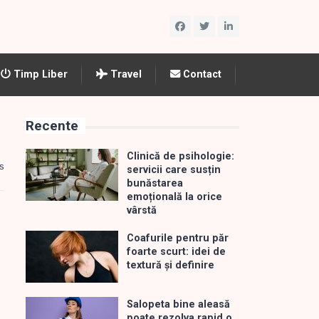
Timp Liber
Travel
Contact
Recente
Clinică de psihologie:
s
servicii care susțin
bunăstarea
emoțională la orice
vârstă
Coafurile pentru păr
foarte scurt: idei de
textură și definire
Salopeta bine aleasă
poate rezolva rapid o