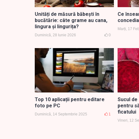
Unități de măsură băbești în
Ce însea
bucătărie: câte grame au cana,
concedia
lingura și lingurița?
Marți, 17 Fe
Duminică, 28 Iunie 2026
0
Top 10 aplicații pentru editare
Sucul de 
foto pe PC
pentru să
ficatului
Duminică, 14 Septembrie 2025
1
Vineri, 12 