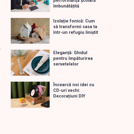
performanță școlară
îmbunătățită
Izolație fonică: Cum
să transformi casa ta
într-un refugiu liniștit
.
Eleganță: Ghidul
pentru împăturirea
servetelelor
Încearcă noi idei cu
CD-uri vechi:
Decorațiuni DIY