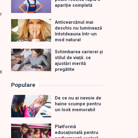
apariție completă
r
Anticearcănul mai
deschis nu luminează
întotdeauna într-un
mod natural
Schimbarea carierei și
a
stilul de viață: ce
ajustări merită
pregătite
a
Populare
De ce nu ai nevoie de
haine scumpe pentru
un look memorabil
Platformă
educațională pentru