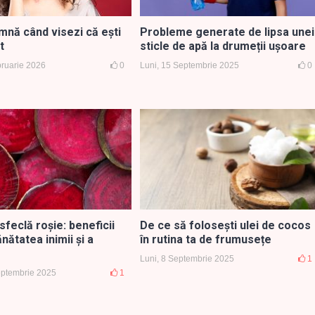
mnă când visezi că ești
Probleme generate de lipsa unei
t
sticle de apă la drumeții ușoare
bruarie 2026
0
Luni, 15 Septembrie 2025
0
sfeclă roșie: beneficii
De ce să folosești ulei de cocos
nătatea inimii și a
în rutina ta de frumusețe
Luni, 8 Septembrie 2025
1
Septembrie 2025
1