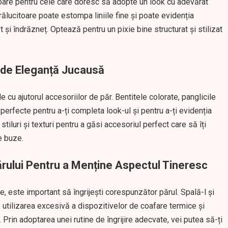
oare pentru cele care doresc să adopte un look cu adevărat
ălucitoare poate estompa liniile fine și poate evidenția
t și îndrăzneț. Optează pentru un pixie bine structurat și stilizat
ă de Eleganță Jucausă
 cu ajutorul accesoriilor de păr. Bentitele colorate, panglicile
perfecte pentru a-ți completa look-ul și pentru a-ți evidenția
iluri și texturi pentru a găsi accesoriul perfect care să îți
e buze.
ărului Pentru a Menține Aspectul Tineresc
e, este important să îngrijești corespunzător părul. Spală-l și
ă utilizarea excesivă a dispozitivelor de coafare termice și
 Prin adoptarea unei rutine de îngrijire adecvate, vei putea să-ți