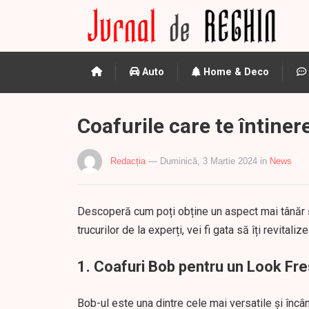
Auto
Home & Deco
Coafurile care te întiner
Redacția
— Duminică, 3 Martie 2024
in
News
Descoperă cum poți obține un aspect mai tânăr și 
trucurilor de la experți, vei fi gata să îți revital
1. Coafuri Bob pentru un Look Fr
Bob-ul este una dintre cele mai versatile și încâ