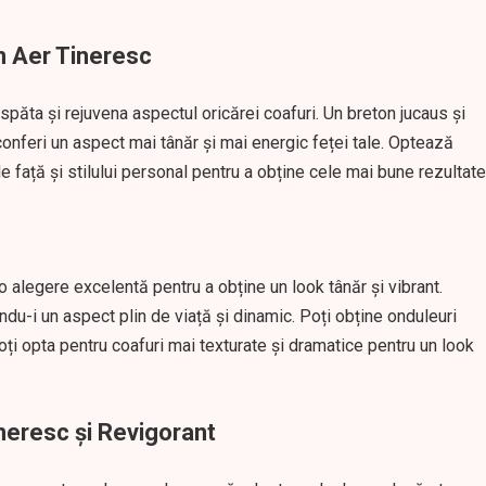
n Aer Tineresc
păta și rejuvena aspectul oricărei coafuri. Un breton jucaus și
 conferi un aspect mai tânăr și mai energic feței tale. Optează
e față și stilului personal pentru a obține cele mai bune rezultate
o alegere excelentă pentru a obține un look tânăr și vibrant.
du-i un aspect plin de viață și dinamic. Poți obține onduleuri
poți opta pentru coafuri mai texturate și dramatice pentru un look
ineresc și Revigorant