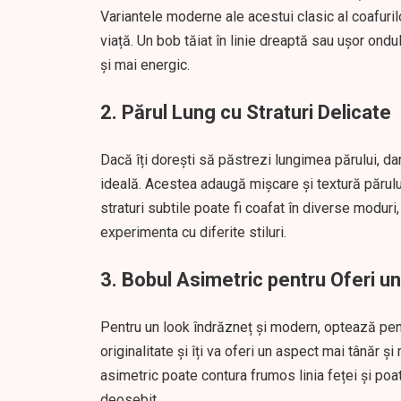
Variantele moderne ale acestui clasic al coafurilor
viață. Un bob tăiat în linie dreaptă sau ușor on
și mai energic.
2. Părul Lung cu Straturi Delicate
Dacă îți dorești să păstrezi lungimea părului, dar
ideală. Acestea adaugă mișcare și textură părulu
straturi subtile poate fi coafat în diverse moduri,
experimenta cu diferite stiluri.
3. Bobul Asimetric pentru Oferi u
Pentru un look îndrăzneț și modern, optează pent
originalitate și îți va oferi un aspect mai tânăr ș
asimetric poate contura frumos linia feței și poat
deosebit.