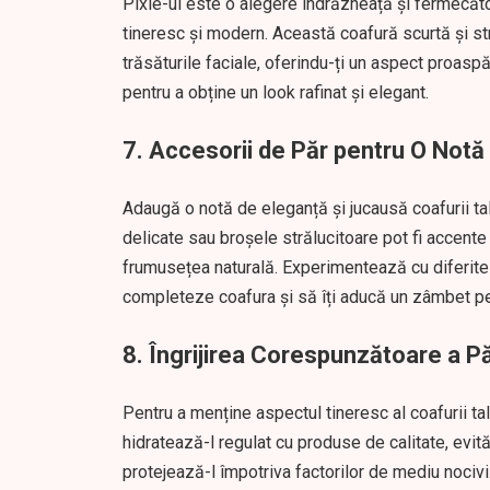
Pixie-ul este o alegere îndrăzneață și fermecăt
tineresc și modern. Această coafură scurtă și str
trăsăturile faciale, oferindu-ți un aspect proaspă
pentru a obține un look rafinat și elegant.
7. Accesorii de Păr pentru O Not
Adaugă o notă de eleganță și jucausă coafurii tale
delicate sau broșele strălucitoare pot fi accente 
frumusețea naturală. Experimentează cu diferite st
completeze coafura și să îți aducă un zâmbet p
8. Îngrijirea Corespunzătoare a P
Pentru a menține aspectul tineresc al coafurii tal
hidratează-l regulat cu produse de calitate, evit
protejează-l împotriva factorilor de mediu nocivi.