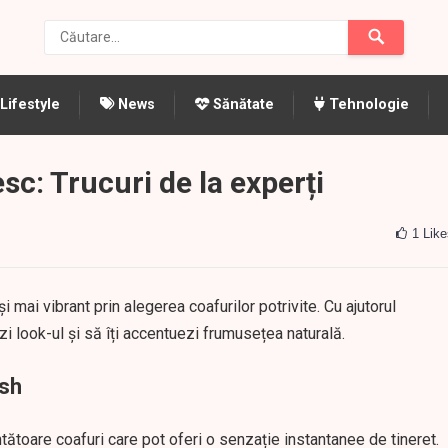
Lifestyle
News
Sănătate
Tehnologie
esc: Trucuri de la experți
1
Like
mai vibrant prin alegerea coafurilor potrivite. Cu ajutorul
izezi look-ul și să îți accentuezi frumusețea naturală.
esh
ntătoare coafuri care pot oferi o senzație instantanee de tineret.