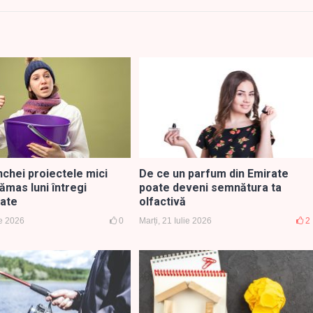
nchei proiectele mici
De ce un parfum din Emirate
ămas luni întregi
poate deveni semnătura ta
ate
olfactivă
ie 2026
0
Marți, 21 Iulie 2026
2