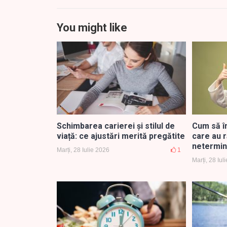
You might like
Schimbarea carierei și stilul de
Cum să î
viață: ce ajustări merită pregătite
care au r
netermin
Marți, 28 Iulie 2026
1
Marți, 28 Iul