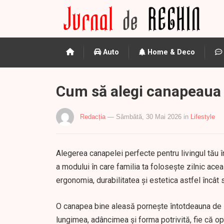
Auto
Home & Deco
Cum să alegi canapeaua p
Redacția
— Sâmbătă, 30 Mai 2026
in
Lifestyle
Alegerea canapelei perfecte pentru livingul tău înc
a modului în care familia ta folosește zilnic ace
ergonomia, durabilitatea și estetica astfel încât s
O canapea bine aleasă pornește întotdeauna de l
lungimea, adâncimea și forma potrivită, fie că o