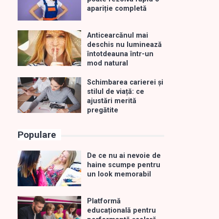
apariție completă
Anticearcănul mai
deschis nu luminează
întotdeauna într-un
mod natural
Schimbarea carierei și
stilul de viață: ce
ajustări merită
pregătite
Populare
De ce nu ai nevoie de
haine scumpe pentru
un look memorabil
Platformă
educațională pentru