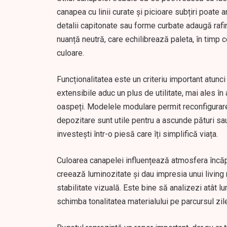
canapea cu linii curate și picioare subțiri poate 
detalii capitonate sau forme curbate adaugă rafi
nuanță neutră, care echilibrează paleta, în timp
culoare.
Funcționalitatea este un criteriu important atunc
extensibile aduc un plus de utilitate, mai ales î
oaspeți. Modelele modulare permit reconfigurarea 
depozitare sunt utile pentru a ascunde pături sa
investești într-o piesă care îți simplifică viața.
Culoarea canapelei influențează atmosfera încăp
creează luminozitate și dau impresia unui living 
stabilitate vizuală. Este bine să analizezi atât l
schimba tonalitatea materialului pe parcursul zi