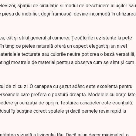
elevizor, spațiul de circulație și modul de deschidere al ușilor sau
are piesa de mobilier, deși frumoasă, devine incomodă în utilizarea
ea, cât și stilul general al camerei. Țesăturile rezistente la pete
 în timp ce pielea naturală oferă un aspect elegant și un nivel
aterialele texturate sau culorile neutre pot crea o bază versatilă,
ă atingi mostrele de material pentru a observa cum se simt și cum
rtul de zi cu zi. O canapea cu șezut adânc este excelentă pentru
 persoanele care preferă o postură dreaptă. Modelele cu brațe late
edere și senzația de sprijin. Testarea canapelei este esențială:
sul îți susține corect spatele și dacă pernele revin rapid la
titatea vizuală a livingului tău. Dacă ai un decor minimalist, o