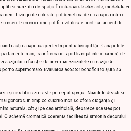
amplifica senzația de spațiu. În interioarele elegante, modelele cu
nament. Livingurile colorate pot beneficia de o canapea într-o
 ce camerele monocrome pot fi revitalizate printr-un accent de
i când cauți canapeaua perfectă pentru livingul tău. Canapelele
n apartamente mici, transformând rapid livingul într-o cameră de
spațiului în funcție de nevoi, iar variantele cu spații de
u perne suplimentare. Evaluarea acestor beneficii te ajută să
erii și modul în care este perceput spațiul. Nuantele deschise
mai generos, în timp ce culorile închise oferă eleganță și
umina naturală, cât și pe cea artificială, deoarece acestea pot
lei. O schemă cromatică coerentă facilitează armonia decorului.