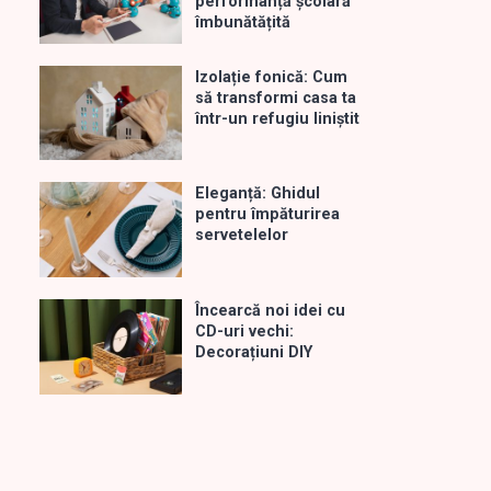
performanță școlară
îmbunătățită
Izolație fonică: Cum
să transformi casa ta
într-un refugiu liniștit
Eleganță: Ghidul
pentru împăturirea
servetelelor
Încearcă noi idei cu
CD-uri vechi:
Decorațiuni DIY