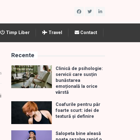
Timp Liber
Travel
Contact
Recente
Clinică de psihologie:
s
servicii care susțin
bunăstarea
emoțională la orice
vârstă
i
Coafurile pentru păr
foarte scurt: idei de
textură și definire
Salopeta bine aleasă
poate rezolva rapid o