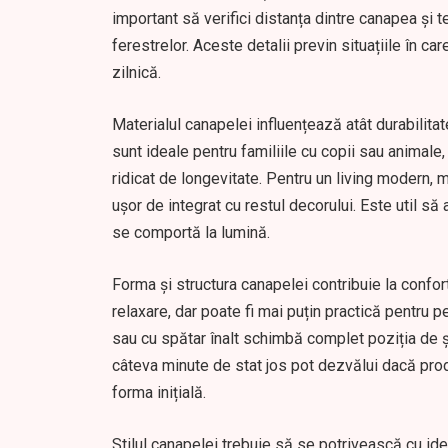
important să verifici distanța dintre canapea și t
ferestrelor. Aceste detalii previn situațiile în c
zilnică.
Materialul canapelei influențează atât durabilitat
sunt ideale pentru familiile cu copii sau animale,
ridicat de longevitate. Pentru un living modern, m
ușor de integrat cu restul decorului. Este util s
se comportă la lumină.
Forma și structura canapelei contribuie la confo
relaxare, dar poate fi mai puțin practică pentru
sau cu spătar înalt schimbă complet poziția de ș
câteva minute de stat jos pot dezvălui dacă produ
forma inițială.
Stilul canapelei trebuie să se potrivească cu iden