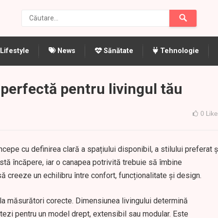
Lifestyle
News
Sănătate
Tehnologie
erfectă pentru livingul tău
0
Like
epe cu definirea clară a spațiului disponibil, a stilului preferat ș
astă încăpere, iar o canapea potrivită trebuie să îmbine
ă creeze un echilibru între confort, funcționalitate și design.
a măsurători corecte. Dimensiunea livingului determină
ptezi pentru un model drept, extensibil sau modular. Este