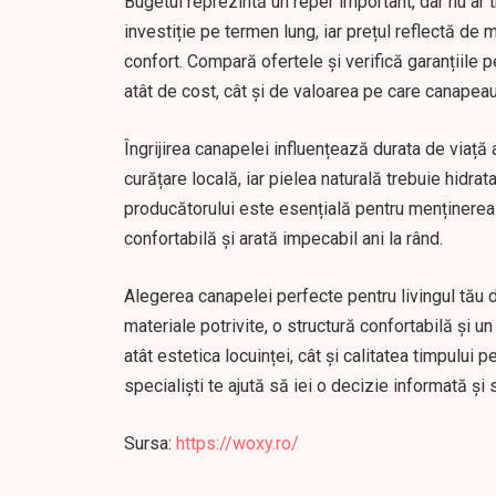
Bugetul reprezintă un reper important, dar nu ar t
investiție pe termen lung, iar prețul reflectă de mu
confort. Compară ofertele și verifică garanțiile p
atât de cost, cât și de valoarea pe care canapeau
Îngrijirea canapelei influențează durata de viață 
curățare locală, iar pielea naturală trebuie hidra
producătorului este esențială pentru menținerea 
confortabilă și arată impecabil ani la rând.
Alegerea canapelei perfecte pentru livingul tău
materiale potrivite, o structură confortabilă și
atât estetica locuinței, cât și calitatea timpului
specialiști te ajută să iei o decizie informată și
Sursa:
https://woxy.ro/