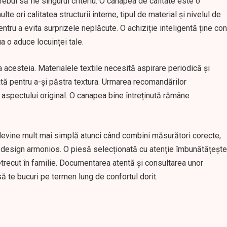
rebui să fie singurul criteriu. O canapea de calitate este o
lte ori calitatea structurii interne, tipul de material și nivelul de
entru a evita surprizele neplăcute. O achiziție inteligentă ține con
a o aduce locuinței tale.
a acesteia. Materialele textile necesită aspirare periodică și
tată pentru a-și păstra textura. Urmarea recomandărilor
aspectului original. O canapea bine întreținută rămâne
 devine mult mai simplă atunci când combini măsurători corecte,
 un design armonios. O piesă selecționată cu atenție îmbunătățește
 petrecut în familie. Documentarea atentă și consultarea unor
 să te bucuri pe termen lung de confortul dorit.