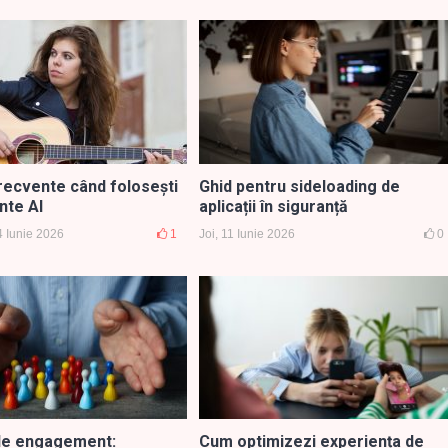
frecvente când folosești
Ghid pentru sideloading de
nte AI
aplicații în siguranță
4 Iunie 2026
1
Joi, 11 Iunie 2026
0
de engagement:
Cum optimizezi experiența de