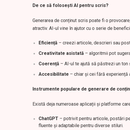
De ce să folosești AI pentru scris?
Generarea de conținut scris poate fi o provocare, 
atractiv. AI-ul vine în ajutor cu o serie de benefici
Eficiență
– creezi articole, descrieri sau post
Creativitate asistată
– algoritmii pot sugera t
Coerență
– AI-ul te ajută să păstrezi un ton 
Accesibilitate
– chiar și cei fără experiență 
Instrumente populare de generare de conțin
Există deja numeroase aplicații și platforme care
ChatGPT
– potrivit pentru articole, postări 
fluente și adaptabile pentru diverse stiluri.