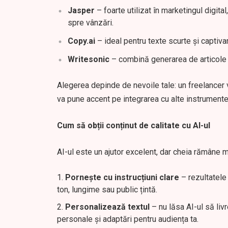
Jasper
– foarte utilizat în marketingul digita
spre vânzări.
Copy.ai
– ideal pentru texte scurte și captivan
Writesonic
– combină generarea de articole c
Alegerea depinde de nevoile tale: un freelancer v
va pune accent pe integrarea cu alte instrumente 
Cum să obții conținut de calitate cu AI-ul
AI-ul este un ajutor excelent, dar cheia rămâne mo
Pornește cu instrucțiuni clare
– rezultatele
ton, lungime sau public țintă.
Personalizează textul
– nu lăsa AI-ul să liv
personale și adaptări pentru audiența ta.