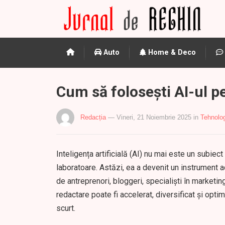
Auto
Home & Deco
Cum să folosești AI-ul p
Redacția
— Vineri, 21 Noiembrie 2025
in
Tehnolo
Inteligența artificială (AI) nu mai este un subiect
laboratoare. Astăzi, ea a devenit un instrument a
de antreprenori, bloggeri, specialiști în marketin
redactare poate fi accelerat, diversificat și optim
scurt.