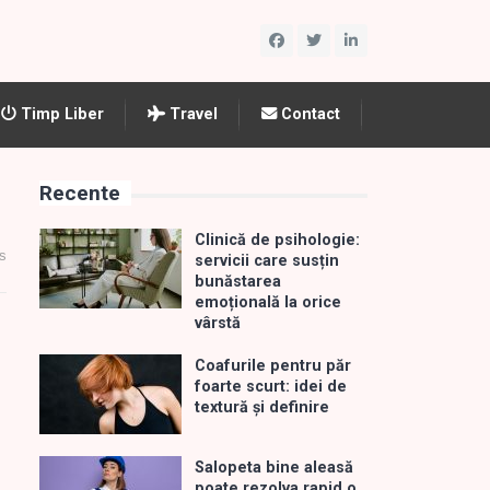
Timp Liber
Travel
Contact
Recente
Clinică de psihologie:
s
servicii care susțin
bunăstarea
emoțională la orice
vârstă
Coafurile pentru păr
foarte scurt: idei de
textură și definire
Salopeta bine aleasă
poate rezolva rapid o