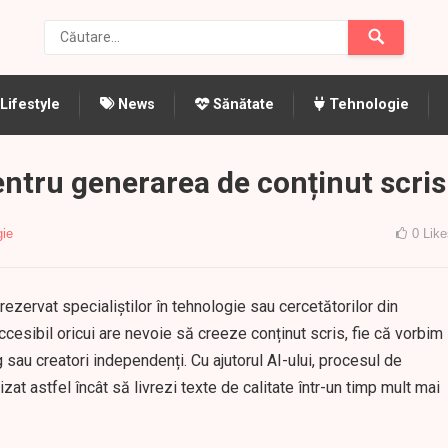
Lifestyle
News
Sănătate
Tehnologie
entru generarea de conținut scris
gie
0
Like
 rezervat specialiștilor în tehnologie sau cercetătorilor din
ccesibil oricui are nevoie să creeze conținut scris, fie că vorbim
g sau creatori independenți. Cu ajutorul AI-ului, procesul de
izat astfel încât să livrezi texte de calitate într-un timp mult mai