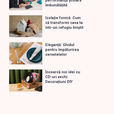
performanță școlară
îmbunătățită
Izolație fonică: Cum
să transformi casa ta
într-un refugiu liniștit
Eleganță: Ghidul
pentru împăturirea
servetelelor
Încearcă noi idei cu
CD-uri vechi:
Decorațiuni DIY