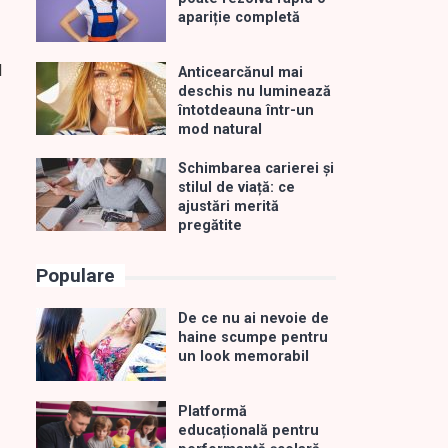
apariție completă
l
Anticearcănul mai
deschis nu luminează
întotdeauna într-un
mod natural
Schimbarea carierei și
stilul de viață: ce
ajustări merită
pregătite
Populare
De ce nu ai nevoie de
haine scumpe pentru
un look memorabil
Platformă
educațională pentru