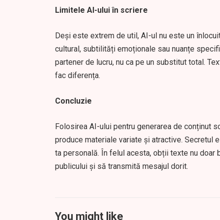
Limitele AI-ului în scriere
Deși este extrem de util, AI-ul nu este un înlocui
cultural, subtilități emoționale sau nuanțe specif
partener de lucru, nu ca pe un substitut total. T
fac diferența.
Concluzie
Folosirea AI-ului pentru generarea de conținut s
produce materiale variate și atractive. Secretul 
ta personală. În felul acesta, obții texte nu doar
publicului și să transmită mesajul dorit.
You might like