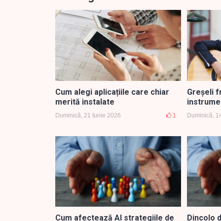
Cum alegi aplicațiile care chiar
Greșeli 
merită instalate
instrume
Duminică, 21 Iunie 2026
1
Duminică, 1
Cum afectează AI strategiile de
Dincolo 