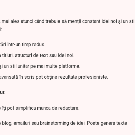
mai ales atunci când trebuie să menții constant idei noi și un sti
i:
ări într-un timp redus.
itluri, structuri de text sau idei noi.
și un stil unitar pe mai multe platforme.
avansată în scris pot obține rezultate profesioniste.
ut
 îți pot simplifica munca de redactare:
pe blog, emailuri sau brainstorming de idei. Poate genera texte