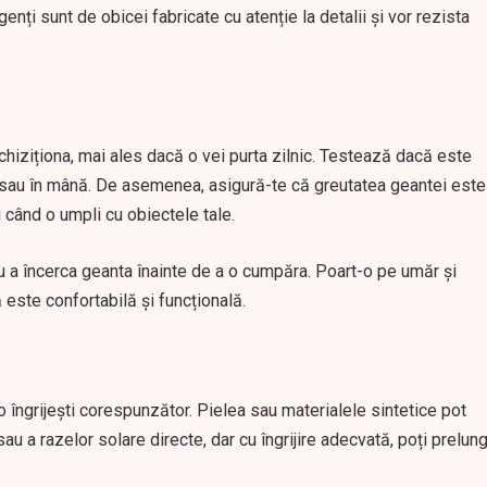
genți sunt de obicei fabricate cu atenție la detalii și vor rezista
chiziționa, mai ales dacă o vei purta zilnic. Testează dacă este
 sau în mână. De asemenea, asigură-te că greutatea geantei este
i când o umpli cu obiectele tale.
u a încerca geanta înainte de a o cumpăra. Poart-o pe umăr și
este confortabilă și funcțională.
 îngrijești corespunzător. Pielea sau materialele sintetice pot
 sau a razelor solare directe, dar cu îngrijire adecvată, poți prelung