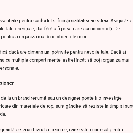
nțiale pentru confortul și funcționalitatea acesteia. Asigură-te
rile tale esențiale, dar fără a fi prea mare sau incomodă. De
pentru a organiza mai bine obiectele mici.
ică dacă are dimensiuni potrivite pentru nevoile tale. Dacă ai
na cu multiple compartimente, astfel încât să poți organiza mai
personale.
esigner
 de la un brand renumit sau un designer poate fi o investiție
cate din materiale de top, sunt gândite să reziste în timp și sun
da.
 geantă de la un brand cu renume, care este cunoscut pentru