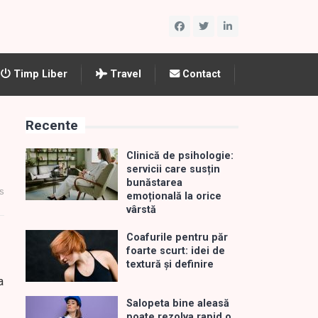
Timp Liber
Travel
Contact
Recente
Clinică de psihologie:
servicii care susțin
bunăstarea
s
emoțională la orice
vârstă
Coafurile pentru păr
foarte scurt: idei de
textură și definire
a
Salopeta bine aleasă
poate rezolva rapid o