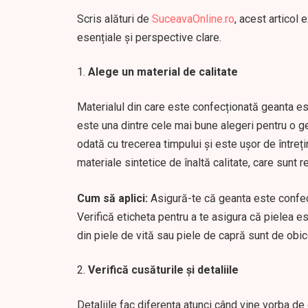
Scris alături de
SuceavaOnline.ro
, acest articol
esențiale și perspective clare.
Alege un material de calitate
Materialul din care este confecționată geanta est
este una dintre cele mai bune alegeri pentru o 
odată cu trecerea timpului și este ușor de întreți
materiale sintetice de înaltă calitate, care sunt r
Cum să aplici:
Asigură-te că geanta este confecț
Verifică eticheta pentru a te asigura că pielea es
din piele de vită sau piele de capră sunt de obic
Verifică cusăturile și detaliile
Detaliile fac diferența atunci când vine vorba de