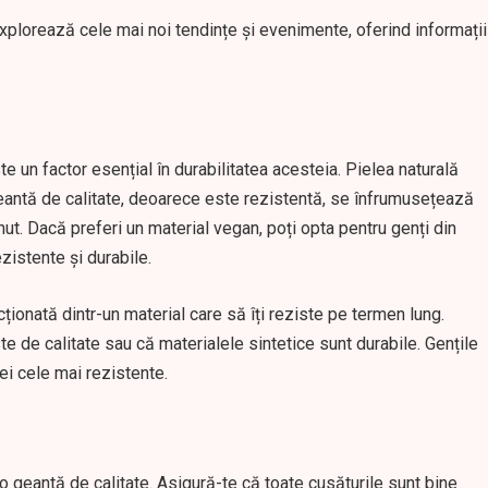
 explorează cele mai noi tendințe și evenimente, oferind informații
e un factor esențial în durabilitatea acesteia. Pielea naturală
geantă de calitate, deoarece este rezistentă, se înfrumusețează
nut. Dacă preferi un material vegan, poți opta pentru genți din
ezistente și durabile.
ionată dintr-un material care să îți reziste pe termen lung.
te de calitate sau că materialele sintetice sunt durabile. Gențile
ei cele mai rezistente.
 o geantă de calitate. Asigură-te că toate cusăturile sunt bine