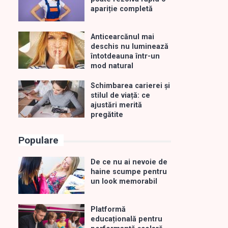
apariție completă
Anticearcănul mai
deschis nu luminează
întotdeauna într-un
mod natural
Schimbarea carierei și
stilul de viață: ce
ajustări merită
pregătite
Populare
De ce nu ai nevoie de
haine scumpe pentru
un look memorabil
Platformă
educațională pentru