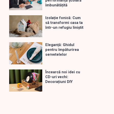
performanță școlară
îmbunătățită
Izolație fonică: Cum
să transformi casa ta
într-un refugiu liniștit
Eleganță: Ghidul
pentru împăturirea
servetelelor
Încearcă noi idei cu
CD-uri vechi:
Decorațiuni DIY