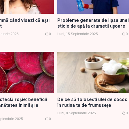
mnă când visezi că ești
Probleme generate de lipsa unei
t
sticle de apă la drumeții ușoare
bruarie 2026
0
Luni, 15 Septembrie 2025
0
sfeclă roșie: beneficii
De ce să folosești ulei de cocos
nătatea inimii și a
în rutina ta de frumusețe
Luni, 8 Septembrie 2025
0
Septembrie 2025
0