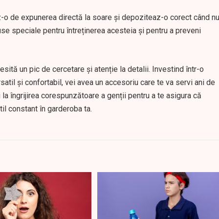
z-o de expunerea directă la soare și depoziteaz-o corect când n
se speciale pentru întreținerea acesteia și pentru a preveni
esită un pic de cercetare și atenție la detalii. Investind într-o
satil și confortabil, vei avea un accesoriu care te va servi ani de
 și la îngrijirea corespunzătoare a genții pentru a te asigura că
il constant în garderoba ta.