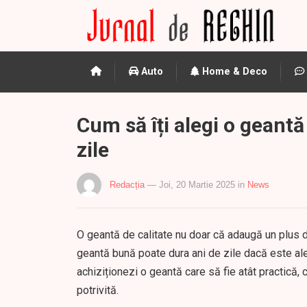
Auto
Home & Deco
Cum să îți alegi o geantă 
zile
Redacția
— Joi, 20 Martie 2025
in
News
O geantă de calitate nu doar că adaugă un plus de 
geantă bună poate dura ani de zile dacă este alea
achiziționezi o geantă care să fie atât practică, c
potrivită.