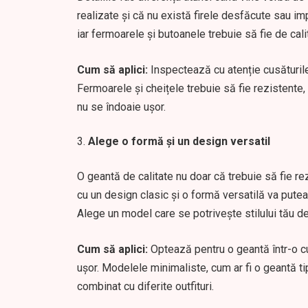
realizate și că nu există firele desfăcute sau imp
iar fermoarele și butoanele trebuie să fie de calit
Cum să aplici:
Inspectează cu atenție cusăturile 
Fermoarele și cheițele trebuie să fie rezistente
nu se îndoaie ușor.
Alege o formă și un design versatil
O geantă de calitate nu doar că trebuie să fie re
cu un design clasic și o formă versatilă va putea f
Alege un model care se potrivește stilului tău de 
Cum să aplici:
Optează pentru o geantă într-o c
ușor. Modelele minimaliste, cum ar fi o geantă ti
combinat cu diferite outfituri.