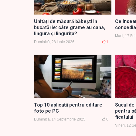
Unități de măsură băbești în
Ce însea
bucătărie: câte grame au cana,
concedia
lingura și lingurița?
Marți, 17 Fe
Duminică, 28 Iunie 2026
1
Top 10 aplicații pentru editare
Sucul de 
foto pe PC
pentru să
ficatului
Duminică, 14 Septembrie 2025
0
Vineri, 12 