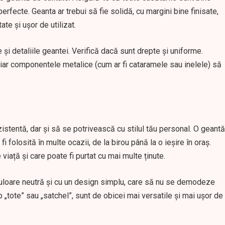
erfecte. Geanta ar trebui să fie solidă, cu margini bine finisate,
ate și ușor de utilizat.
și detaliile geantei. Verifică dacă sunt drepte și uniforme.
, iar componentele metalice (cum ar fi cataramele sau inelele) să
zistentă, dar și să se potrivească cu stilul tău personal. O geantă
i folosită în multe ocazii, de la birou până la o ieșire în oraș.
viață și care poate fi purtat cu mai multe ținute.
uloare neutră și cu un design simplu, care să nu se demodeze
p „tote” sau „satchel”, sunt de obicei mai versatile și mai ușor de