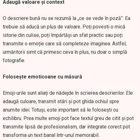
Adaugă valoare și context
O descriere bună nu se rezumă la „ce se vede în poză”. Ea
trebuie să aducă un plus de valoare. Poți povesti o mică
istorie din culise, poți împărtăși un sfat practic sau poți
transmite o emoție care să completeze imaginea. Astfel,
urmăritorii simt că primesc ceva în plus, nu doar o simplă
fotografie.
Folosește emoticoane cu măsură
Emoji-urile sunt aliați de nădejde în scrierea descrierilor. Ele
adaugă culoare, transmit stări și pot ghida ochiul spre
anumite idei. Totuși, este important să le folosești cu
echilibru. Prea multe emoji pot face textul greu de citit și pot
transmite lipsă de profesionalism, dar integrate corect pot
transforma un text banal într-unul memorabil.