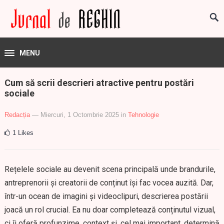
MENU
Cum să scrii descrieri atractive pentru postări
sociale
Redacția
— Miercuri, 1 Octombrie 2025
in
Tehnologie
1
Likes
Rețelele sociale au devenit scena principală unde brandurile,
antreprenorii și creatorii de conținut își fac vocea auzită. Dar,
într-un ocean de imagini și videoclipuri, descrierea postării
joacă un rol crucial. Ea nu doar completează conținutul vizual,
ci îi oferă profunzime, context și, cel mai important, determină