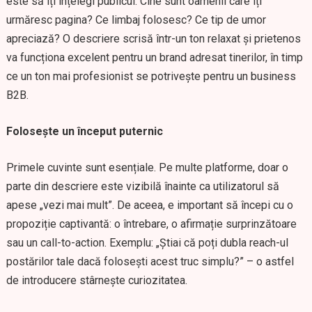
este să îți înțelegi publicul. Cine sunt oamenii care îți
urmăresc pagina? Ce limbaj folosesc? Ce tip de umor
apreciază? O descriere scrisă într-un ton relaxat și prietenos
va funcționa excelent pentru un brand adresat tinerilor, în timp
ce un ton mai profesionist se potrivește pentru un business
B2B.
Folosește un început puternic
Primele cuvinte sunt esențiale. Pe multe platforme, doar o
parte din descriere este vizibilă înainte ca utilizatorul să
apese „vezi mai mult”. De aceea, e important să începi cu o
propoziție captivantă: o întrebare, o afirmație surprinzătoare
sau un call-to-action. Exemplu: „Știai că poți dubla reach-ul
postărilor tale dacă folosești acest truc simplu?” – o astfel
de introducere stârnește curiozitatea.