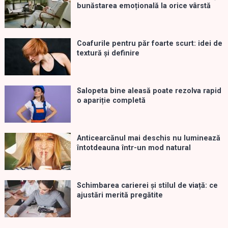
bunăstarea emoțională la orice vârstă
Coafurile pentru păr foarte scurt: idei de
textură și definire
Salopeta bine aleasă poate rezolva rapid
o apariție completă
Anticearcănul mai deschis nu luminează
întotdeauna într-un mod natural
Schimbarea carierei și stilul de viață: ce
ajustări merită pregătite