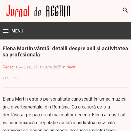
MENU
Elena Martin vârstă: detalii despre anii și activitatea
sa profesională
Redacția
— Luni, 13 Ianuarie 2025
in
News
0
Likes
Elena Martin este o personalitate cunoscută în lumea muzicii
și a divertismentului din România. Cu o carieră ce s-a
desfășurat pe parcursul mai multor decenii, Elena a reușit să
își construiască o reputație solidă în industria muzicală
românească, devenind un model de succes pentru tinerii