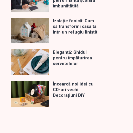
performanță școlară
îmbunătățită
Izolație fonică: Cum
să transformi casa ta
într-un refugiu liniștit
Eleganță: Ghidul
pentru împăturirea
servetelelor
Încearcă noi idei cu
CD-uri vechi:
Decorațiuni DIY