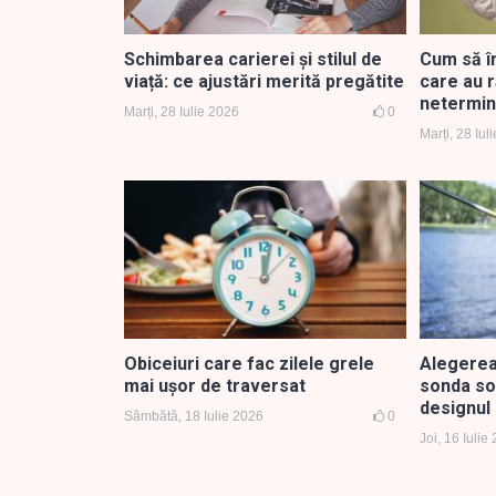
Schimbarea carierei și stilul de
Cum să î
viață: ce ajustări merită pregătite
care au r
netermin
Marți, 28 Iulie 2026
0
Marți, 28 Iul
Obiceiuri care fac zilele grele
Alegerea
mai ușor de traversat
sonda son
designul 
Sâmbătă, 18 Iulie 2026
0
Joi, 16 Iulie