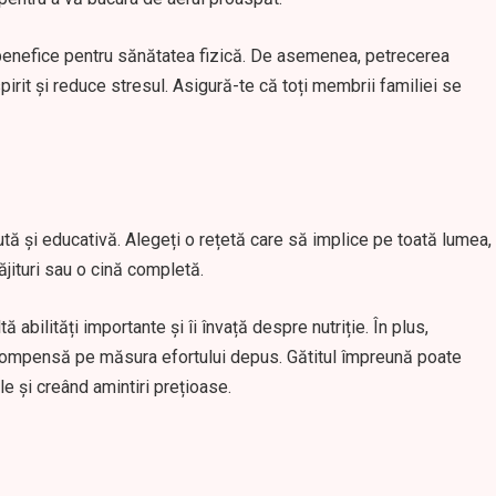
i benefice pentru sănătatea fizică. De asemenea, petrecerea
pirit și reduce stresul. Asigură-te că toți membrii familiei se
cută și educativă. Alegeți o rețetă care să implice pe toată lumea,
răjituri sau o cină completă.
 abilități importante și îi învață despre nutriție. În plus,
ecompensă pe măsura efortului depus. Gătitul împreună poate
le și creând amintiri prețioase.