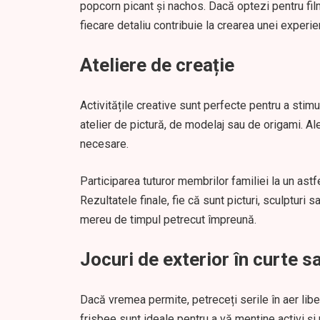
popcorn picant și nachos. Dacă optezi pentru filme
fiecare detaliu contribuie la crearea unei experie
Ateliere de creație
Activitățile creative sunt perfecte pentru a stimu
atelier de pictură, de modelaj sau de origami. Al
necesare.
Participarea tuturor membrilor familiei la un astf
Rezultatele finale, fie că sunt picturi, sculpturi 
mereu de timpul petrecut împreună.
Jocuri de exterior în curte s
Dacă vremea permite, petreceți serile în aer libe
frisbee sunt ideale pentru a vă menține activi și