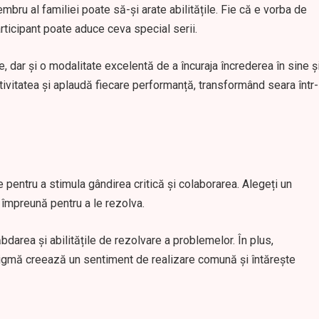
bru al familiei poate să-și arate abilitățile. Fie că e vorba de
articipant poate aduce ceva special serii.
 dar și o modalitate excelentă de a încuraja încrederea în sine ș
ativitatea și aplaudă fiecare performanță, transformând seara într-
 pentru a stimula gândirea critică și colaborarea. Alegeți un
împreună pentru a le rezolva.
bdarea și abilitățile de rezolvare a problemelor. În plus,
nigmă creează un sentiment de realizare comună și întărește