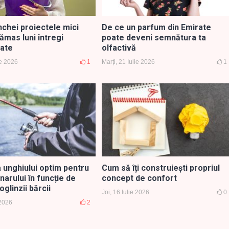
nchei proiectele mici
De ce un parfum din Emirate
ămas luni întregi
poate deveni semnătura ta
ate
olfactivă
ie 2026
1
Marți, 21 Iulie 2026
1
 unghiului optim pentru
Cum să îți construiești propriul
arului în funcție de
concept de confort
oglinzii bărcii
Joi, 16 Iulie 2026
0
 2026
2