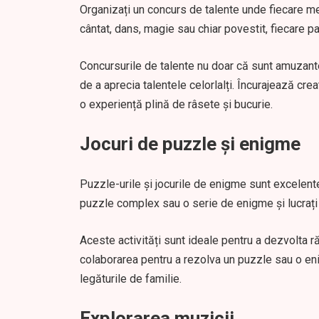
Organizați un concurs de talente unde fiecare mem
cântat, dans, magie sau chiar povestit, fiecare p
Concursurile de talente nu doar că sunt amuzante,
de a aprecia talentele celorlalți. Încurajează cre
o experiență plină de râsete și bucurie.
Jocuri de puzzle și enigme
Puzzle-urile și jocurile de enigme sunt excelente
puzzle complex sau o serie de enigme și lucrați 
Aceste activități sunt ideale pentru a dezvolta ră
colaborarea pentru a rezolva un puzzle sau o e
legăturile de familie.
Explorarea muzicii