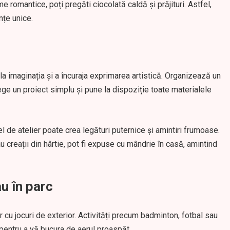
 romantice, poți pregăti ciocolată caldă și prăjituri. Astfel,
nțe unice.
la imaginația și a încuraja exprimarea artistică. Organizează un
ege un proiect simplu și pune la dispoziție toate materialele
el de atelier poate crea legături puternice și amintiri frumoase.
sau creații din hârtie, pot fi expuse cu mândrie în casă, amintind
au în parc
r cu jocuri de exterior. Activități precum badminton, fotbal sau
 pentru a vă bucura de aerul proaspăt.