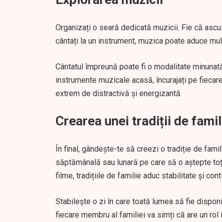
Organizați o seară dedicată muzicii. Fie că ascul
cântați la un instrument, muzica poate aduce mult
Cântatul împreună poate fi o modalitate minunată 
instrumente muzicale acasă, încurajați pe fiecar
extrem de distractivă și energizantă.
Crearea unei tradiții de famil
În final, gândește-te să creezi o tradiție de fami
săptămânală sau lunară pe care să o aștepte toți
filme, tradițiile de familie aduc stabilitate și cont
Stabilește o zi în care toată lumea să fie disponibi
fiecare membru al familiei va simți că are un rol