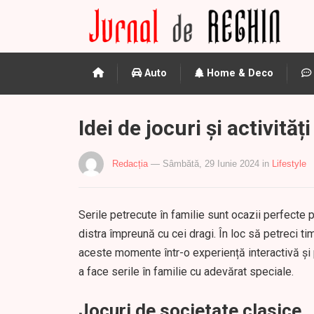
Auto
Home & Deco
Idei de jocuri și activităț
Redacția
— Sâmbătă, 29 Iunie 2024
in
Lifestyle
Serile petrecute în familie sunt ocazii perfecte pe
distra împreună cu cei dragi. În loc să petreci ti
aceste momente într-o experiență interactivă și p
a face serile în familie cu adevărat speciale.
Jocuri de societate clasice