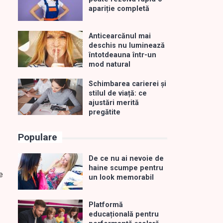
apariție completă
Anticearcănul mai
deschis nu luminează
întotdeauna într-un
mod natural
Schimbarea carierei și
stilul de viață: ce
ajustări merită
pregătite
Populare
De ce nu ai nevoie de
haine scumpe pentru
e
un look memorabil
Platformă
educațională pentru