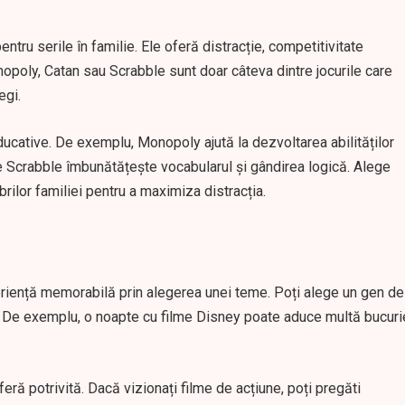
tru serile în familie. Ele oferă distracție, competitivitate
nopoly, Catan sau Scrabble sunt doar câteva dintre jocurile care
egi.
ducative. De exemplu, Monopoly ajută la dezvoltarea abilităților
ce Scrabble îmbunătățește vocabularul și gândirea logică. Alege
brilor familiei pentru a maximiza distracția.
eriență memorabilă prin alegerea unei teme. Poți alege un gen de
zor. De exemplu, o noapte cu filme Disney poate aduce multă bucuri
ră potrivită. Dacă vizionați filme de acțiune, poți pregăti