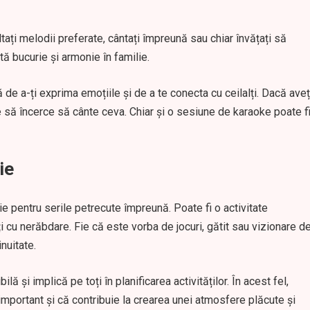
tați melodii preferate, cântați împreună sau chiar învățați să
ă bucurie și armonie în familie.
de a-ți exprima emoțiile și de a te conecta cu ceilalți. Dacă aveț
e să încerce să cânte ceva. Chiar și o sesiune de karaoke poate f
ie
lie pentru serile petrecute împreună. Poate fi o activitate
 cu nerăbdare. Fie că este vorba de jocuri, gătit sau vizionare d
inuitate.
lă și implică pe toți în planificarea activităților. În acest fel,
 important și că contribuie la crearea unei atmosfere plăcute și