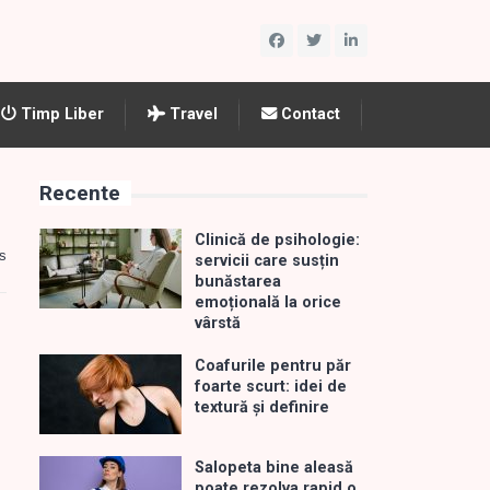
Timp Liber
Travel
Contact
Recente
Clinică de psihologie:
s
servicii care susțin
bunăstarea
emoțională la orice
vârstă
Coafurile pentru păr
foarte scurt: idei de
textură și definire
Salopeta bine aleasă
poate rezolva rapid o