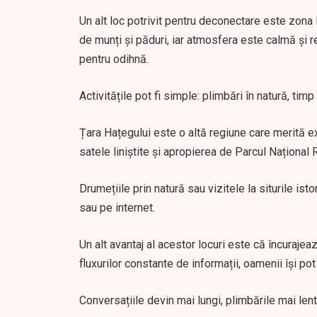
Un alt loc potrivit pentru deconectare este zona l
de munți și păduri, iar atmosfera este calmă și re
pentru odihnă.
Activitățile pot fi simple: plimbări în natură, ti
Țara Hațegului este o altă regiune care merită e
satele liniștite și apropierea de Parcul Național
Drumețiile prin natură sau vizitele la siturile ist
sau pe internet.
Un alt avantaj al acestor locuri este că încurajeaz
fluxurilor constante de informații, oamenii își po
Conversațiile devin mai lungi, plimbările mai len