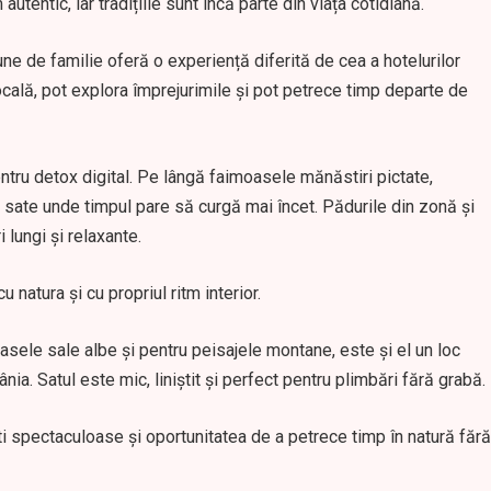
utentic, iar tradițiile sunt încă parte din viața cotidiană.
une de familie oferă o experiență diferită de cea a hotelurilor
ală, pot explora împrejurimile și pot petrece timp departe de
entru detox digital. Pe lângă faimoasele mănăstiri pictate,
 sate unde timpul pare să curgă mai încet. Pădurile din zonă și
lungi și relaxante.
 natura și cu propriul ritm interior.
asele sale albe și pentru peisajele montane, este și el un loc
a. Satul este mic, liniștit și perfect pentru plimbări fără grabă.
ști spectaculoase și oportunitatea de a petrece timp în natură fără