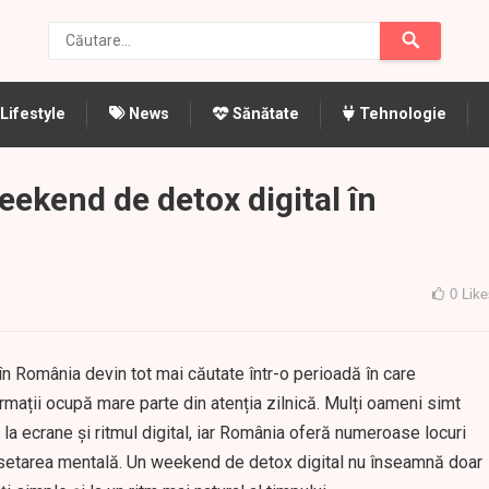
Lifestyle
News
Sănătate
Tehnologie
ekend de detox digital în
0
Like
n România devin tot mai căutate într-o perioadă în care
formații ocupă mare parte din atenția zilnică. Mulți oameni simt
a ecrane și ritmul digital, iar România oferă numeroase locuri
a resetarea mentală. Un weekend de detox digital nu înseamnă doar