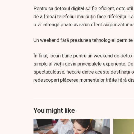
Pentru ca detoxul digital să fie eficient, este uti
de a folosi telefonul mai puțin face diferența. L
o zi întreagă poate avea un efect surprinzător as
Un weekend fără presiunea tehnologiei permite mi
În final, locuri bune pentru un weekend de detox d
simplu al vieții devin principalele experiențe. De
spectaculoase, fiecare dintre aceste destinații o
redescoperi plăcerea momentelor trăite fără dis
You might like