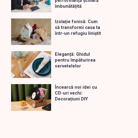
performanță școlară
îmbunătățită
Izolație fonică: Cum
să transformi casa ta
într-un refugiu liniștit
Eleganță: Ghidul
pentru împăturirea
servetelelor
Încearcă noi idei cu
CD-uri vechi:
Decorațiuni DIY