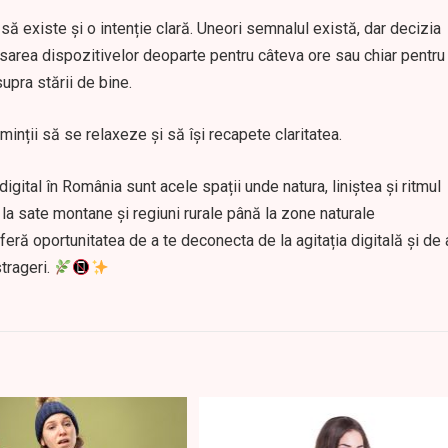
l să existe și o intenție clară. Uneori semnalul există, dar decizia
ăsarea dispozitivelor deoparte pentru câteva ore sau chiar pentru
upra stării de bine.
nții să se relaxeze și să își recapete claritatea.
igital în România sunt acele spații unde natura, liniștea și ritmul
 la sate montane și regiuni rurale până la zone naturale
feră oportunitatea de a te deconecta de la agitația digitală și de 
trageri.