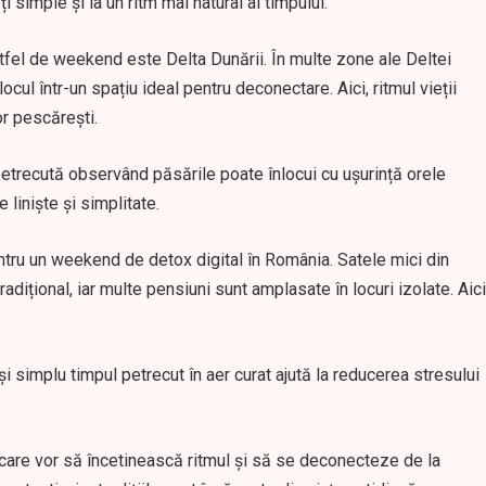
ți simple și la un ritm mai natural al timpului.
stfel de weekend este Delta Dunării. În multe zone ale Deltei
ocul într-un spațiu ideal pentru deconectare. Aici, ritmul vieții
or pescărești.
etrecută observând păsările poate înlocui cu ușurință orele
 liniște și simplitate.
ntru un weekend de detox digital în România. Satele mici din
adițional, iar multe pensiuni sunt amplasate în locuri izolate. Aici
i simplu timpul petrecut în aer curat ajută la reducerea stresului
i care vor să încetinească ritmul și să se deconecteze de la