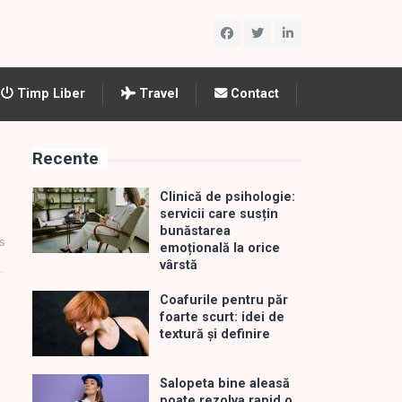
Timp Liber
Travel
Contact
Recente
Clinică de psihologie:
servicii care susțin
bunăstarea
s
emoțională la orice
vârstă
Coafurile pentru păr
foarte scurt: idei de
textură și definire
Salopeta bine aleasă
poate rezolva rapid o