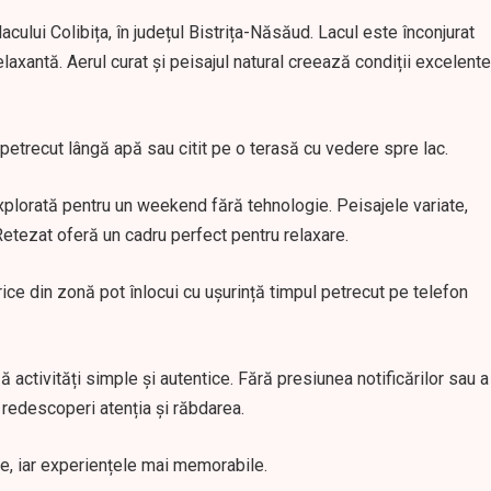
acului Colibița, în județul Bistrița-Năsăud. Lacul este înconjurat
laxantă. Aerul curat și peisajul natural creează condiții excelente
mp petrecut lângă apă sau citit pe o terasă cu vedere spre lac.
xplorată pentru un weekend fără tehnologie. Peisajele variate,
 Retezat oferă un cadru perfect pentru relaxare.
orice din zonă pot înlocui cu ușurință timpul petrecut pe telefon
ă activități simple și autentice. Fără presiunea notificărilor sau a
t redescoperi atenția și răbdarea.
te, iar experiențele mai memorabile.