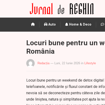
Auto
Home & Deco
Locuri bune pentru un we
România
Redacția
— Luni, 22 Iunie 2026
in
Lifestyle
Locuri bune pentru un weekend de detox digital î
telefoanele, notificările și fluxul constant de in
nevoia să se deconecteze pentru câteva zile de l
unde liniștea, natura și simplitatea pot ajuta l