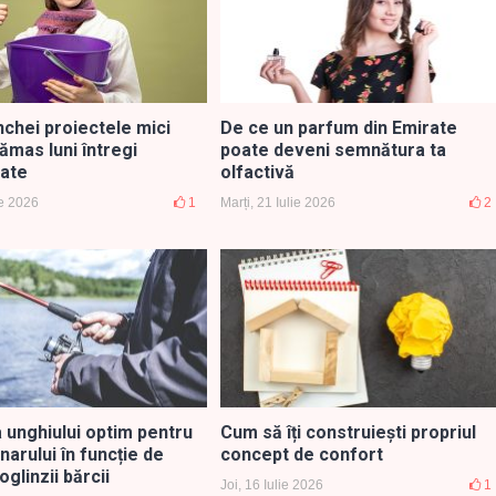
nchei proiectele mici
De ce un parfum din Emirate
ămas luni întregi
poate deveni semnătura ta
ate
olfactivă
ie 2026
1
Marți, 21 Iulie 2026
2
 unghiului optim pentru
Cum să îți construiești propriul
arului în funcție de
concept de confort
oglinzii bărcii
Joi, 16 Iulie 2026
1