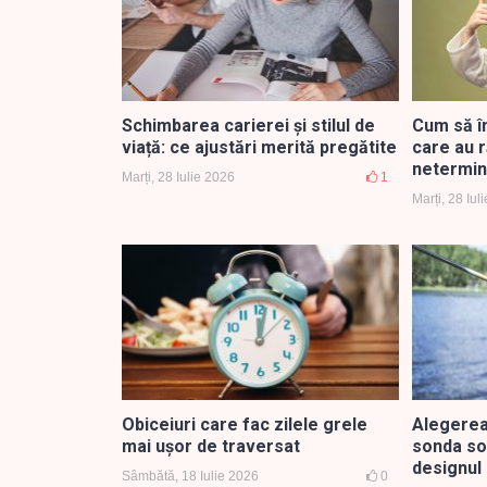
Schimbarea carierei și stilul de
Cum să î
viață: ce ajustări merită pregătite
care au r
netermin
Marți, 28 Iulie 2026
1
Marți, 28 Iul
Obiceiuri care fac zilele grele
Alegerea
mai ușor de traversat
sonda son
designul 
Sâmbătă, 18 Iulie 2026
0