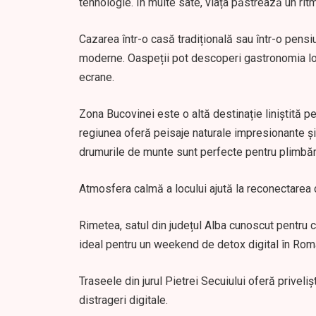
tehnologie. În multe sate, viața păstrează un ritm a
Cazarea într-o casă tradițională sau într-o pensi
moderne. Oaspeții pot descoperi gastronomia loc
ecrane.
Zona Bucovinei este o altă destinație liniștită p
regiunea oferă peisaje naturale impresionante și
drumurile de munte sunt perfecte pentru plimbări 
Atmosfera calmă a locului ajută la reconectarea cu
Rimetea, satul din județul Alba cunoscut pentru c
ideal pentru un weekend de detox digital în Români
Traseele din jurul Pietrei Secuiului oferă priveli
distrageri digitale.