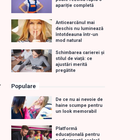
apariție completă
Anticearcănul mai
deschis nu luminează
întotdeauna într-un
mod natural
Schimbarea carierei și
stilul de viață: ce
ajustări merită
pregătite
,
Populare
De ce nu ai nevoie de
haine scumpe pentru
un look memorabil
Platformă
educațională pentru