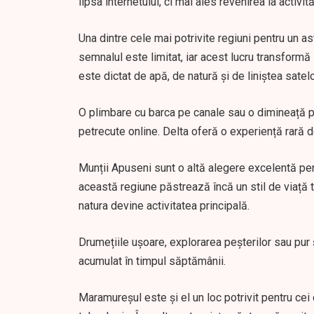
lipsa internetului, ci mai ales revenirea la activită
Una dintre cele mai potrivite regiuni pentru un a
semnalul este limitat, iar acest lucru transformă l
este dictat de apă, de natură și de liniștea satel
O plimbare cu barca pe canale sau o dimineață p
petrecute online. Delta oferă o experiență rară de
Munții Apuseni sunt o altă alegere excelentă pe
această regiune păstrează încă un stil de viață tr
natura devine activitatea principală.
Drumețiile ușoare, explorarea peșterilor sau pur ș
acumulat în timpul săptămânii.
Maramureșul este și el un loc potrivit pentru ce