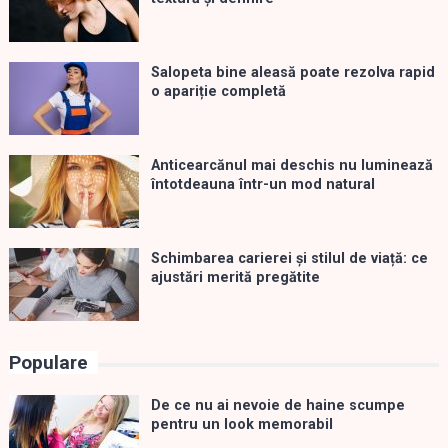
Salopeta bine aleasă poate rezolva rapid
o apariție completă
Anticearcănul mai deschis nu luminează
întotdeauna într-un mod natural
Schimbarea carierei și stilul de viață: ce
ajustări merită pregătite
Populare
De ce nu ai nevoie de haine scumpe
pentru un look memorabil