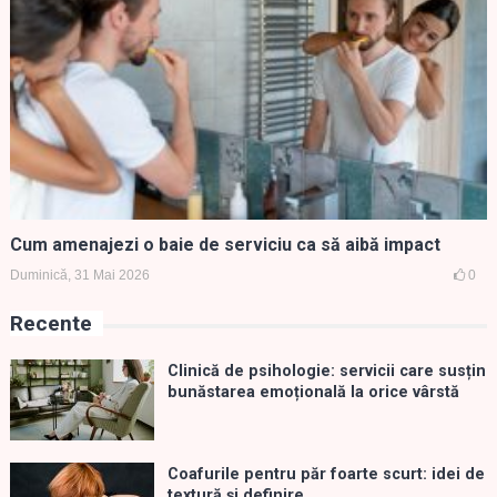
Cum amenajezi o baie de serviciu ca să aibă impact
Duminică, 31 Mai 2026
0
Recente
Clinică de psihologie: servicii care susțin
bunăstarea emoțională la orice vârstă
Coafurile pentru păr foarte scurt: idei de
textură și definire