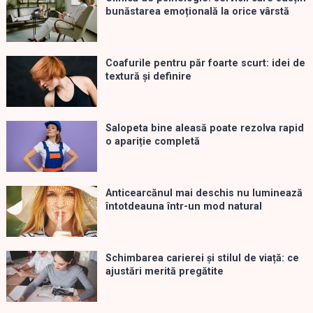
bunăstarea emoțională la orice vârstă
Coafurile pentru păr foarte scurt: idei de
textură și definire
Salopeta bine aleasă poate rezolva rapid
o apariție completă
Anticearcănul mai deschis nu luminează
întotdeauna într-un mod natural
Schimbarea carierei și stilul de viață: ce
ajustări merită pregătite