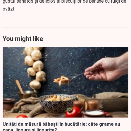
gustul sănătos și delicios al biscuiților de banane cu fulgi de
ovăz!
You might like
Unități de măsură băbești în bucătărie: câte grame au
cana, lingura și lingurița?