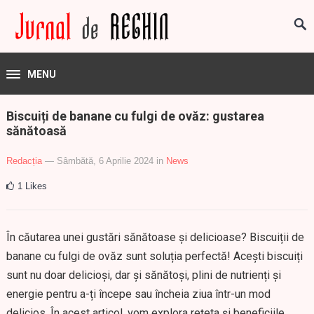
MENU
Biscuiți de banane cu fulgi de ovăz: gustarea
sănătoasă
Redacția
— Sâmbătă, 6 Aprilie 2024
in
News
1
Likes
În căutarea unei gustări sănătoase și delicioase? Biscuiții de
banane cu fulgi de ovăz sunt soluția perfectă! Acești biscuiți
sunt nu doar delicioși, dar și sănătoși, plini de nutrienți și
energie pentru a-ți începe sau încheia ziua într-un mod
delicios. În acest articol, vom explora rețeta și beneficiile