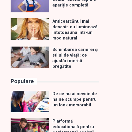
apariție completă
Anticearcănul mai
deschis nu luminează
întotdeauna într-un
mod natural
Schimbarea carierei și
stilul de viață: ce
ajustări merită
pregătite
Populare
De ce nu ai nevoie de
haine scumpe pentru
un look memorabil
Platformă
educațională pentru