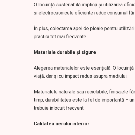
O locuință sustenabilă implică și utilizarea efi
și electrocasnicele eficiente reduc consumul fără
În plus, colectarea apei de ploaie pentru utilizăr
practici tot mai frecvente.
Materiale durabile și sigure
Alegerea materialelor este esențială. O locuință
viață, dar și cu impact redus asupra mediului.
Materialele naturale sau reciclabile, finisajele f
timp, durabilitatea este la fel de importantă – u
trebuie înlocuit frecvent.
Calitatea aerului interior