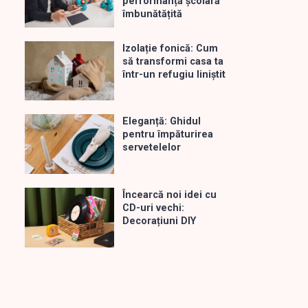
performanță școlară
îmbunătățită
Izolație fonică: Cum
să transformi casa ta
într-un refugiu liniștit
Eleganță: Ghidul
pentru împăturirea
servetelelor
Încearcă noi idei cu
CD-uri vechi:
Decorațiuni DIY