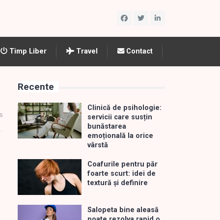
Timp Liber
Travel
Contact
Recente
Clinică de psihologie:
s
servicii care susțin
bunăstarea
emoțională la orice
vârstă
Coafurile pentru păr
foarte scurt: idei de
textură și definire
Salopeta bine aleasă
poate rezolva rapid o