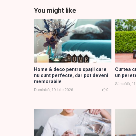
You might like
Home & deco pentru spații care
Curtea c
nu sunt perfecte, dar pot deveni
un peret
memorabile
Sâmbătă, 11 
Duminică, 19 Iulie 2026
0