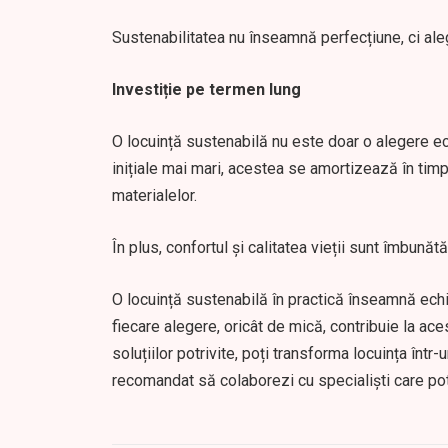
Sustenabilitatea nu înseamnă perfecțiune, ci ale
Investiție pe termen lung
O locuință sustenabilă nu este doar o alegere ec
inițiale mai mari, acestea se amortizează în timp 
materialelor.
În plus, confortul și calitatea vieții sunt îmbunătă
O locuință sustenabilă în practică înseamnă echili
fiecare alegere, oricât de mică, contribuie la ac
soluțiilor potrivite, poți transforma locuința înt
recomandat să colaborezi cu specialiști care pot a