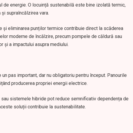
 de energie. O locuință sustenabilă este bine izolată termic,
 și supraîncălzirea vara.
te și eliminarea punților termice contribuie direct la scăderea
emelor moderne de încălzire, precum pompele de căldură sau
lor și a impactului asupra mediului.
 un pas important, dar nu obligatoriu pentru început. Panourile
ițând producerea propriei energii electrice.
 sau sistemele hibride pot reduce semnificativ dependența de
ceste soluții contribuie la sustenabilitate.