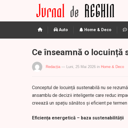
Auto
Home & Deco
Ce înseamnă o locuință s
Redacția
— Luni, 25 Mai 2026
in
Home & Deco
Conceptul de locuință sustenabilă nu se rezumă l
ansamblu de decizii inteligente care reduc impa
creează un spațiu sănătos și eficient pe termen 
Eficiența energetică – baza sustenabilității