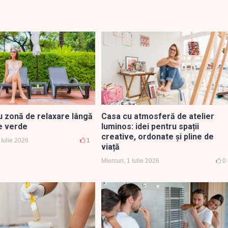
u zonă de relaxare lângă
Casa cu atmosferă de atelier
e verde
luminos: idei pentru spații
creative, ordonate și pline de
Iulie 2026
1
viață
Miercuri, 1 Iulie 2026
0