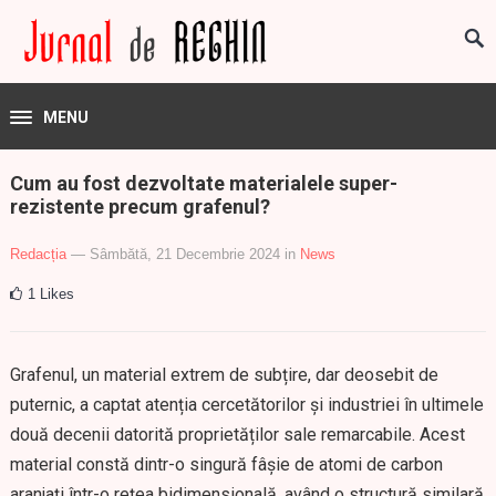
MENU
Cum au fost dezvoltate materialele super-
rezistente precum grafenul?
Redacția
— Sâmbătă, 21 Decembrie 2024
in
News
1
Likes
Grafenul, un material extrem de subțire, dar deosebit de
puternic, a captat atenția cercetătorilor și industriei în ultimele
două decenii datorită proprietăților sale remarcabile. Acest
material constă dintr-o singură fâșie de atomi de carbon
aranjați într-o rețea bidimensională, având o structură similară