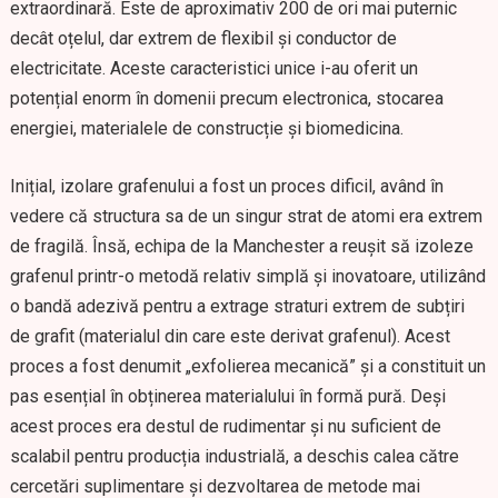
extraordinară. Este de aproximativ 200 de ori mai puternic
decât oțelul, dar extrem de flexibil și conductor de
electricitate. Aceste caracteristici unice i-au oferit un
potențial enorm în domenii precum electronica, stocarea
energiei, materialele de construcție și biomedicina.
Inițial, izolare grafenului a fost un proces dificil, având în
vedere că structura sa de un singur strat de atomi era extrem
de fragilă. Însă, echipa de la Manchester a reușit să izoleze
grafenul printr-o metodă relativ simplă și inovatoare, utilizând
o bandă adezivă pentru a extrage straturi extrem de subțiri
de grafit (materialul din care este derivat grafenul). Acest
proces a fost denumit „exfolierea mecanică” și a constituit un
pas esențial în obținerea materialului în formă pură. Deși
acest proces era destul de rudimentar și nu suficient de
scalabil pentru producția industrială, a deschis calea către
cercetări suplimentare și dezvoltarea de metode mai