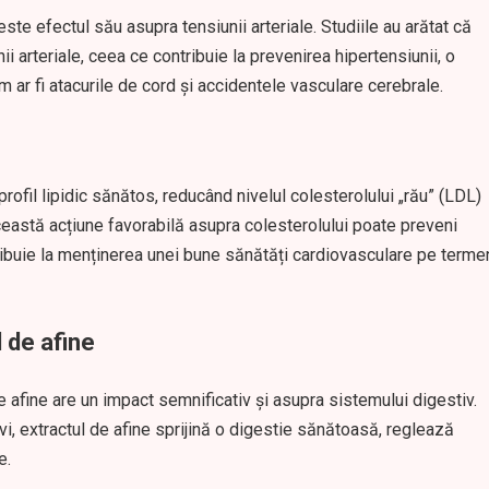
este efectul său asupra tensiunii arteriale. Studiile au arătat că
ii arteriale, ceea ce contribuie la prevenirea hipertensiunii, o
 ar fi atacurile de cord și accidentele vasculare cerebrale.
profil lipidic sănătos, reducând nivelul colesterolului „rău” (LDL)
Această acțiune favorabilă asupra colesterolului poate preveni
ntribuie la menținerea unei bune sănătăți cardiovasculare pe terme
 de afine
e afine are un impact semnificativ și asupra sistemului digestiv.
vi, extractul de afine sprijină o digestie sănătoasă, reglează
e.