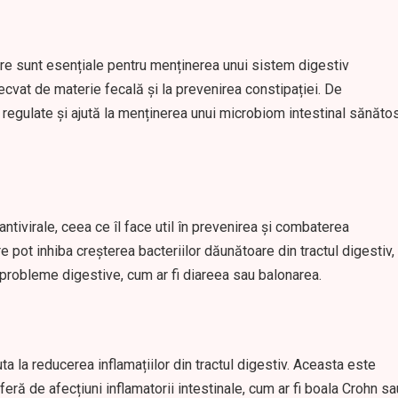
are sunt esențiale pentru menținerea unui sistem digestiv
ecvat de materie fecală și la prevenirea constipației. De
regulate și ajută la menținerea unui microbiom intestinal sănătos
antivirale, ceea ce îl face util în prevenirea și combaterea
re pot inhiba creșterea bacteriilor dăunătoare din tractul digestiv,
u probleme digestive, cum ar fi diareea sau balonarea.
juta la reducerea inflamațiilor din tractul digestiv. Aceasta este
ră de afecțiuni inflamatorii intestinale, cum ar fi boala Crohn sa