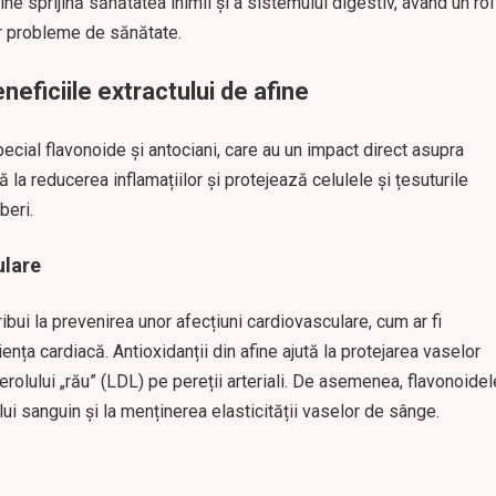
ine sprijină sănătatea inimii și a sistemului digestiv, având un rol
or probleme de sănătate.
eficiile extractului de afine
pecial flavonoide și antociani, care au un impact direct asupra
la reducerea inflamațiilor și protejează celulele și țesuturile
beri.
ulare
bui la prevenirea unor afecțiuni cardiovasculare, cum ar fi
ența cardiacă. Antioxidanții din afine ajută la protejarea vaselor
rolului „rău” (LDL) pe pereții arteriali. De asemenea, flavonoidel
ului sanguin și la menținerea elasticității vaselor de sânge.