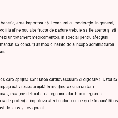
l benefic, este important să-l consumi cu moderație. În general,
gii la afine sau alte fructe de pădure trebuie să fie atente și să
mezi un tratament medicamentos, în special pentru afecțiuni
omandat să consulți un medic înainte de a începe administrarea
ni.
ros care sprijină sănătatea cardiovasculară și digestivă. Datorită
ompuși activi, acesta ajută la menținerea unui sistem
inal și susține detoxifierea organismului. Prin integrarea
ficia de protecție împotriva afecțiunilor cronice și de îmbunătățire
st delicios și revigorant.