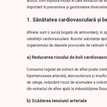
articol, vom explora modul în care extractul de af
important în prevenirea și gestionarea diversel
1.
Sănătatea cardiovasculară și ben
Afinele sunt o sursă bogată de antioxidanți, în s
sănătății cardiovasculare. Aceste substanțe ajută 
organismului de daunele provocate de radicalii li
a)
Reducerea riscului de boli cardiovasc
Consumul regulat de extract de afine poate contri
hipertensiunea arterială, ateroscleroza și insufici
de sânge, reducând riscul de acumulare a coleste
din extractul de afine ajută la îmbunătățirea flux
b)
Scăderea tensiunii arteriale