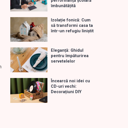
performanță școlară
îmbunătățită
Izolație fonică: Cum
să transformi casa ta
într-un refugiu liniștit
Eleganță: Ghidul
pentru împăturirea
servetelelor
n
Încearcă noi idei cu
CD-uri vechi:
Decorațiuni DIY