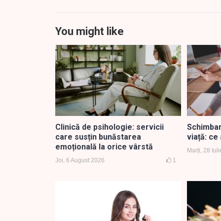
You might like
Clinică de psihologie: servicii
Schimbare
care susțin bunăstarea
viață: ce
emoțională la orice vârstă
Marți, 28 Iul
Joi, 6 August 2026
1