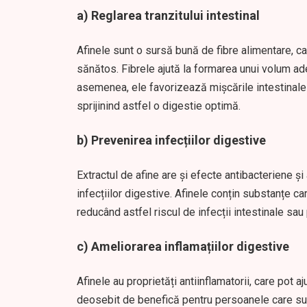
a)
Reglarea tranzitului intestinal
Afinele sunt o sursă bună de fibre alimentare, c
sănătos. Fibrele ajută la formarea unui volum ad
asemenea, ele favorizează mișcările intestinale 
sprijinind astfel o digestie optimă.
b)
Prevenirea infecțiilor digestive
Extractul de afine are și efecte antibacteriene și 
infecțiilor digestive. Afinele conțin substanțe ca
reducând astfel riscul de infecții intestinale sa
c)
Ameliorarea inflamațiilor digestive
Afinele au proprietăți antiinflamatorii, care pot a
deosebit de benefică pentru persoanele care sufe