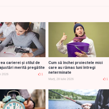
a carierei și stilul de
Cum să închei proiectele mici
 ajustări merită pregătite
care au rămas luni întregi
neterminate
ie 2026
1
Marți, 28 Iulie 2026
1