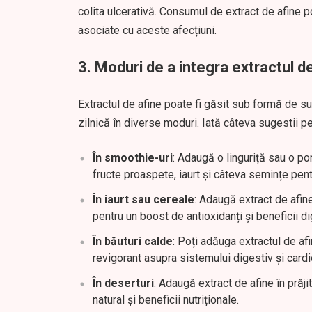
colita ulcerativă. Consumul de extract de afine p
asociate cu aceste afecțiuni.
3.
Moduri de a integra extractul de
Extractul de afine poate fi găsit sub formă de s
zilnică în diverse moduri. Iată câteva sugestii pen
În smoothie-uri
: Adaugă o linguriță sau o po
fructe proaspete, iaurt și câteva semințe pen
În iaurt sau cereale
: Adaugă extract de afine
pentru un boost de antioxidanți și beneficii di
În băuturi calde
: Poți adăuga extractul de af
revigorant asupra sistemului digestiv și cardi
În deserturi
: Adaugă extract de afine în prăji
natural și beneficii nutriționale.