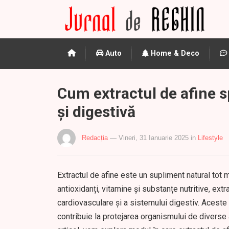
Auto
Home & Deco
Cum extractul de afine s
și digestivă
Redacția
— Vineri, 31 Ianuarie 2025
in
Lifestyle
Extractul de afine este un supliment natural tot m
antioxidanți, vitamine și substanțe nutritive, ext
cardiovasculare și a sistemului digestiv. Aceste
contribuie la protejarea organismului de diverse 