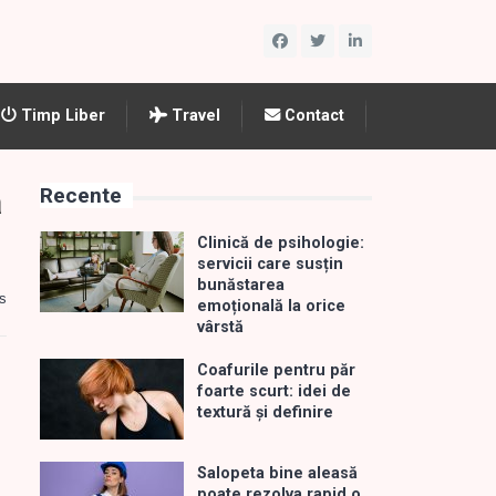
Timp Liber
Travel
Contact
ă
Recente
Clinică de psihologie:
servicii care susțin
bunăstarea
s
emoțională la orice
vârstă
Coafurile pentru păr
foarte scurt: idei de
textură și definire
Salopeta bine aleasă
poate rezolva rapid o