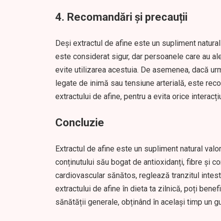
4.
Recomandări și precauții
Deși extractul de afine este un supliment natura
este considerat sigur, dar persoanele care au aler
evite utilizarea acestuia. De asemenea, dacă ur
legate de inimă sau tensiune arterială, este rec
extractului de afine, pentru a evita orice interacțiu
Concluzie
Extractul de afine este un supliment natural valo
conținutului său bogat de antioxidanți, fibre și c
cardiovascular sănătos, reglează tranzitul intest
extractului de afine în dieta ta zilnică, poți bene
sănătății generale, obținând în același timp un gu