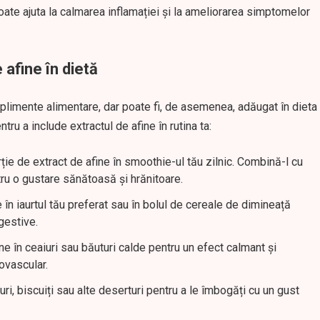
oate ajuta la calmarea inflamației și la ameliorarea simptomelor
 afine în dietă
uplimente alimentare, dar poate fi, de asemenea, adăugat în dieta
tru a include extractul de afine în rutina ta:
rție de extract de afine în smoothie-ul tău zilnic. Combină-l cu
tru o gustare sănătoasă și hrănitoare.
 în iaurtul tău preferat sau în bolul de cereale de dimineață
gestive.
ine în ceaiuri sau băuturi calde pentru un efect calmant și
ovascular.
turi, biscuiți sau alte deserturi pentru a le îmbogăți cu un gust