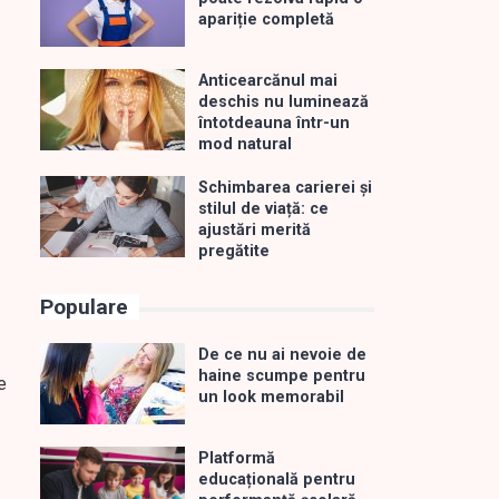
apariție completă
Anticearcănul mai
deschis nu luminează
întotdeauna într-un
mod natural
Schimbarea carierei și
stilul de viață: ce
ajustări merită
pregătite
Populare
De ce nu ai nevoie de
haine scumpe pentru
e
un look memorabil
Platformă
educațională pentru