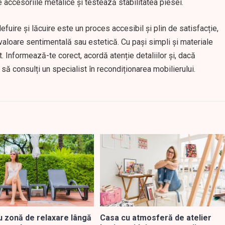
e accesoriile metalice și testează stabilitatea piesei.
uire și lăcuire este un proces accesibil și plin de satisfacție,
u valoare sentimentală sau estetică. Cu pași simpli și materiale
nt. Informează-te corect, acordă atenție detaliilor și, dacă
să consulți un specialist în recondiționarea mobilierului.
u zonă de relaxare lângă
Casa cu atmosferă de atelier