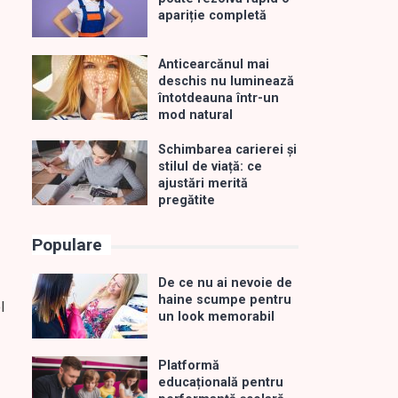
apariție completă
Anticearcănul mai
deschis nu luminează
întotdeauna într-un
mod natural
Schimbarea carierei și
stilul de viață: ce
ajustări merită
pregătite
Populare
De ce nu ai nevoie de
haine scumpe pentru
l
un look memorabil
Platformă
educațională pentru