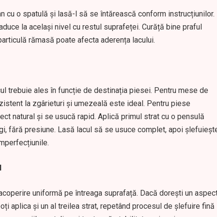
n cu o spatulă și lasă-l să se întărească conform instrucțiunilor.
duce la același nivel cu restul suprafeței. Curăță bine praful
 particulă rămasă poate afecta aderența lacului.
l trebuie ales în funcție de destinația piesei. Pentru mese de
ezistent la zgârieturi și umezeală este ideal. Pentru piese
ct natural și se usucă rapid. Aplică primul strat cu o pensulă
i, fără presiune. Lasă lacul să se usuce complet, apoi șlefuieșt
imperfecțiunile.
l
i acoperire uniformă pe întreaga suprafață. Dacă dorești un aspec
ți aplica și un al treilea strat, repetând procesul de șlefuire fină