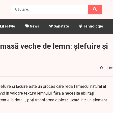
Lifestyle
News
Sănătate
Tehnologie
masă veche de lemn: șlefuire și
1
Like
uire și lăcuire este un proces care redă farmecul natural al
nd în valoare textura lemnului, fără a necesita abilități
tenție la detalii, poți transforma o piesă uzată într-un element