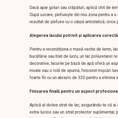
Dacă apar goluri sau crăpături, aplică chit de lem
După uscare, șlefuiește din nou zona pentru a o a
rezultat de șlefuire cu o cârpă antistatică; orice
Alegerea lacului potrivit și aplicarea corectă
Pentru a recondiționa o masă veche de lemn, lacu
bucătărie sau blat de lucru, un lac poliuretanic r
decorative, lacurile pe bază de apă oferă un aspe
moale sau o rolă de spumă, folosind mișcări lung
foarte fin cu un abraziv de 320 pentru a elimina 
Finisarea finală pentru un aspect profesiona
Aplică al doilea strat de lac, asigurându-te că a
extra-lucios sau un strat protector suplimentar, po