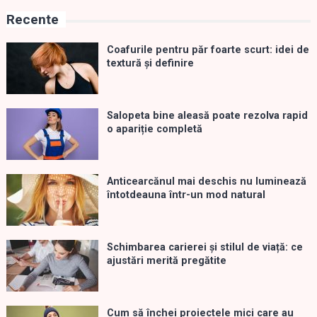
Recente
Coafurile pentru păr foarte scurt: idei de
textură și definire
Salopeta bine aleasă poate rezolva rapid
o apariție completă
Anticearcănul mai deschis nu luminează
întotdeauna într-un mod natural
Schimbarea carierei și stilul de viață: ce
ajustări merită pregătite
Cum să închei proiectele mici care au