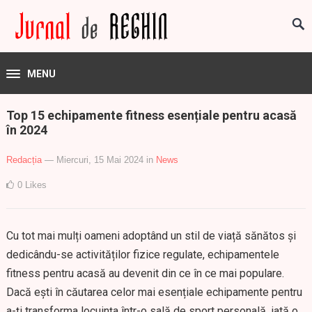
MENU
Top 15 echipamente fitness esențiale pentru acasă
în 2024
Redacția
— Miercuri, 15 Mai 2024
in
News
0
Likes
Cu tot mai mulți oameni adoptând un stil de viață sănătos și
dedicându-se activităților fizice regulate, echipamentele
fitness pentru acasă au devenit din ce în ce mai populare.
Dacă ești în căutarea celor mai esențiale echipamente pentru
a-ți transforma locuința într-o sală de sport personală, iată o