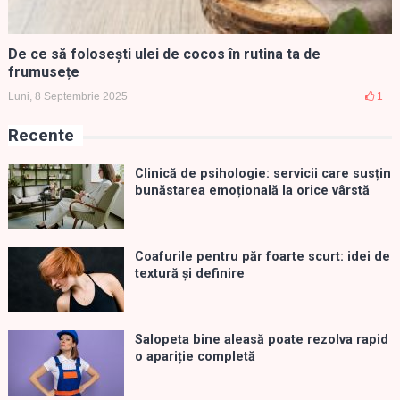
De ce să folosești ulei de cocos în rutina ta de
frumusețe
Luni, 8 Septembrie 2025
1
Recente
Clinică de psihologie: servicii care susțin
bunăstarea emoțională la orice vârstă
Coafurile pentru păr foarte scurt: idei de
textură și definire
Salopeta bine aleasă poate rezolva rapid
o apariție completă